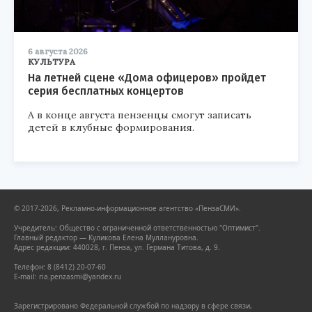
6 августа 2026
КУЛЬТУРА
На летней сцене «Дома офицеров» пройдет
серия бесплатных концертов
А в конце августа пензенцы смогут записать
детей в клубные формирования.
© 2017-2026, Рекламно-информационное агентство «ПензаСМИ».
Учредитель: Общество с ограниченной ответственностью "Оптимист".
Главный редактор — Куликова Елена Муллануровна.
Адрес редакции: 440028, г. Пенза, ул. Германа Титова, д. 9.
Телефон: 8 (8412) 20-07-60
E-mail: ria.penzasmi@yandex.ru
Зарегистрировано Федеральной службой по надзору в сфере связи,