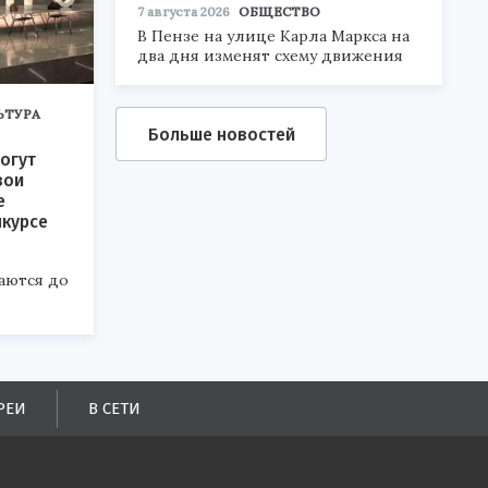
7 августа 2026
ОБЩЕСТВО
В Пензе на улице Карла Маркса на
два дня изменят схему движения
ЬТУРА
Больше новостей
огут
вои
е
нкурсе
аются до
РЕИ
В СЕТИ