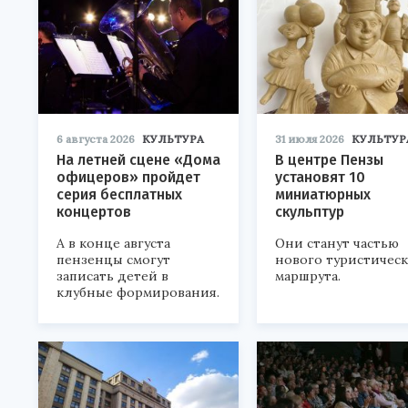
6 августа 2026
КУЛЬТУРА
31 июля 2026
КУЛЬТУР
На летней сцене «Дома
В центре Пензы
офицеров» пройдет
установят 10
серия бесплатных
миниатюрных
концертов
скульптур
А в конце августа
Они станут частью
пензенцы смогут
нового туристичес
записать детей в
маршрута.
клубные формирования.