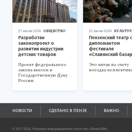
27 июля 2026
ОБЩЕСТВО
22 июля 2026
КУЛЬТУР
Разработан
Пензенский театр 
законопроект о
дипломантом
развитии индустрии
фестиваля
детских товаров
«Славянский база
Проект федерального
Это пятая по счету
закона внесен в
поездка коллектива
Государственную Думу
России.
НОВОСТИ
СДЕЛАНО В ПЕНЗЕ
ВАЖНО
© 2017-2026, Рекламно-информационное агентство «ПензаСМИ».