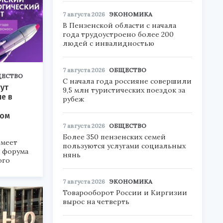
7 августа 2026
ЭКОНОМИКА
В Пензенской области с начала
года трудоустроено более 200
людей с инвалидностью
7 августа 2026
ОБЩЕСТВО
ЕСТВО
С начала года россияне совершили
ут
9,5 млн туристических поездок за
ие в
рубеж
ком
7 августа 2026
ОБЩЕСТВО
Более 350 пензенских семей
меет
пользуются услугами социальных
а форума
нянь
ого
6».
7 августа 2026
ЭКОНОМИКА
Товарооборот России и Киргизии
вырос на четверть