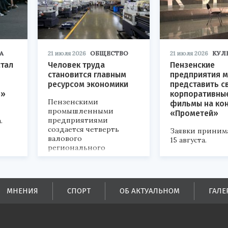
А
21 июля 2026
ОБЩЕСТВО
21 июля 2026
КУЛ
стал
Человек труда
Пензенские
становится главным
предприятия м
ресурсом экономики
представить с
р»
корпоративны
Пензенскими
фильмы на ко
промышленными
«Прометей»
предприятиями
.
создается четверть
Заявки приним
валового
15 августа.
регионального
продукта и
обеспечивается до
половины налоговых
поступлений в
МНЕНИЯ
СПОРТ
ОБ АКТУАЛЬНОМ
ГАЛЕ
бюджеты всех уровней.