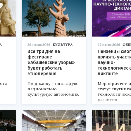
А
29 июля 2026
КУЛЬТУРА
27 июля 2026
ОБЩ
Все три дня на
Пензенцы смог
фестивале
принять участ
«Абашевские узоры»
научно-
будет работать
технологичес
этнодеревня
диктанте
кого
По домику – на каждую
Мероприятие и
национально-
статус спутник
культурную автономию.
технологическ
развития
«Технопром-202