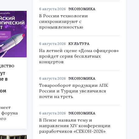
6 августа 2026
ЭКОНОМИКА
В России технологии
синхронизируют с
промышленностью
6 августа 2026
КУЛЬТУРА
На летней сцене «Дома офицеров»
пройдет серия бесплатных
концертов
ЕСТВО
ут
ие в
6 августа 2026
ЭКОНОМИКА
Товарооборот продукции АПК
ком
России и Турции увеличился
почти на треть
меет
а форума
6 августа 2026
ЭКОНОМИКА
ого
В Пензе назвали тему и
направления XIV конференции
6».
разработчиков «СЕКОН-2026»