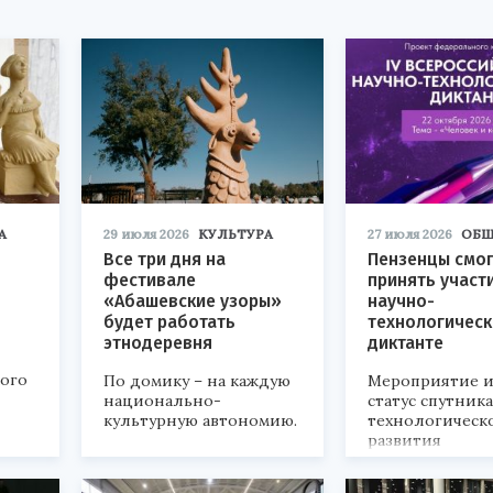
А
29 июля 2026
КУЛЬТУРА
27 июля 2026
ОБЩ
Все три дня на
Пензенцы смог
фестивале
принять участ
«Абашевские узоры»
научно-
будет работать
технологичес
этнодеревня
диктанте
кого
По домику – на каждую
Мероприятие и
национально-
статус спутник
культурную автономию.
технологическ
развития
«Технопром-202