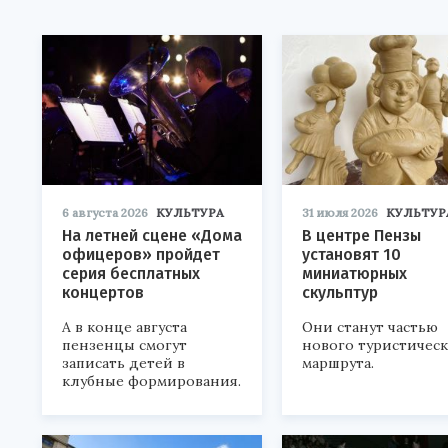
6 августа 2026
КУЛЬТУРА
31 июля 2026
КУЛЬТУР
На летней сцене «Дома
В центре Пензы
офицеров» пройдет
установят 10
серия бесплатных
миниатюрных
концертов
скульптур
А в конце августа
Они станут частью
пензенцы смогут
нового туристичес
записать детей в
маршрута.
клубные формирования.