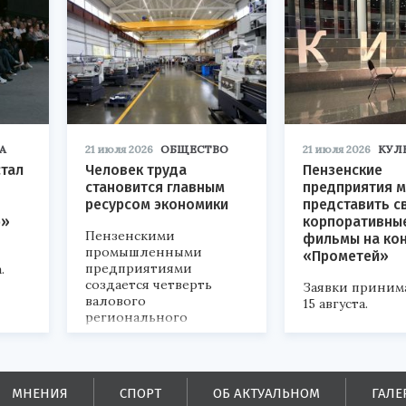
А
21 июля 2026
ОБЩЕСТВО
21 июля 2026
КУЛ
стал
Человек труда
Пензенские
становится главным
предприятия м
ресурсом экономики
представить с
р»
корпоративны
Пензенскими
фильмы на ко
промышленными
«Прометей»
предприятиями
.
создается четверть
Заявки приним
валового
15 августа.
регионального
продукта и
обеспечивается до
половины налоговых
поступлений в
МНЕНИЯ
СПОРТ
ОБ АКТУАЛЬНОМ
ГАЛЕ
бюджеты всех уровней.