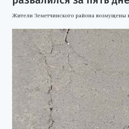
развалился за пять дн
Жители Земетчинского района возмущены к