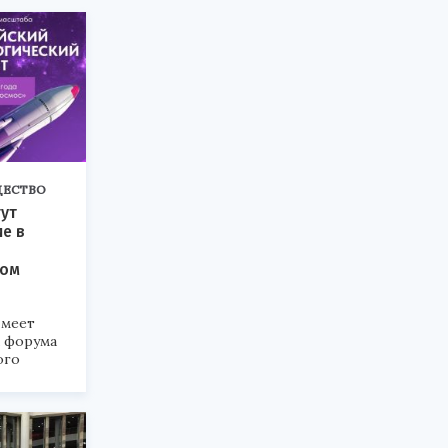
ЕСТВО
ут
ие в
ком
меет
а форума
ого
6».