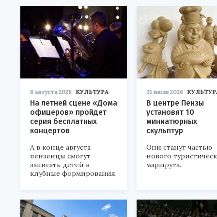
6 августа 2026
КУЛЬТУРА
31 июля 2026
КУЛЬТУР
На летней сцене «Дома
В центре Пензы
офицеров» пройдет
установят 10
серия бесплатных
миниатюрных
концертов
скульптур
А в конце августа
Они станут частью
пензенцы смогут
нового туристичес
записать детей в
маршрута.
клубные формирования.