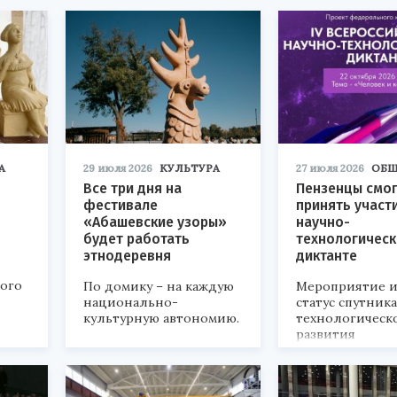
А
29 июля 2026
КУЛЬТУРА
27 июля 2026
ОБЩ
Все три дня на
Пензенцы смог
фестивале
принять участ
«Абашевские узоры»
научно-
будет работать
технологичес
этнодеревня
диктанте
кого
По домику – на каждую
Мероприятие и
национально-
статус спутник
культурную автономию.
технологическ
развития
«Технопром-202