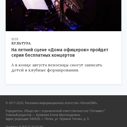
11:29
КУЛЬТУРА
На летней сцене «Дома офицеров» пройдет
серия бесплатных концертов
А в конце августа пензенцы смогут записать
детей в клубные формирования.
© 2017-2026, Рекламно-информационное агентство «ПензаСМИ».
Учредитель: Общество с ограниченной ответственностью "Оптимист".
Главный редактор — Куликова Елена Муллануровна.
Адрес редакции: 440028, г. Пенза, ул. Германа Титова, д. 9.
Телефон: 8 (8412) 20-07-60