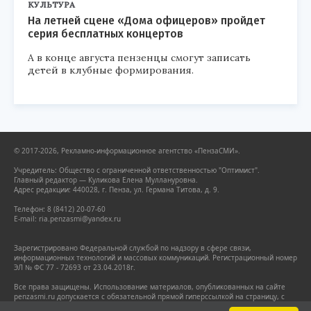
КУЛЬТУРА
На летней сцене «Дома офицеров» пройдет
серия бесплатных концертов
А в конце августа пензенцы смогут записать
детей в клубные формирования.
© 2017-2026, Рекламно-информационное агентство «ПензаСМИ».
Учредитель: Общество с ограниченной ответственностью "Оптимист".
Главный редактор — Куликова Елена Муллануровна.
Адрес редакции: 440028, г. Пенза, ул. Германа Титова, д. 9.
Телефон: 8 (8412) 20-07-60
E-mail: ria.penzasmi@yandex.ru
Зарегистрировано Федеральной службой по надзору в сфере связи,
информационных технологий и массовых коммуникаций. Регистрационный номер
ЭЛ № ФС 77 - 72693 от 23.04.2018г.
Все права защищены. Использование материалов, опубликованных на сайте
penzasmi.ru допускается с обязательной прямой гиперссылкой на страницу, с
которой заимствован материал. Гиперссылка должна размещаться