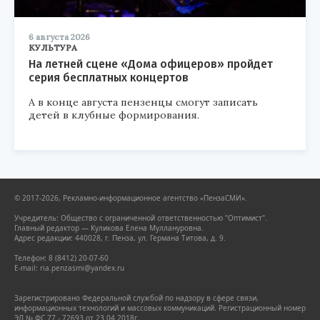
6 августа 2026
КУЛЬТУРА
На летней сцене «Дома офицеров» пройдет
серия бесплатных концертов
А в конце августа пензенцы смогут записать
детей в клубные формирования.
© 2017-2026, Рекламно-информационное агентство «ПензаСМИ».
Учредитель: Общество с ограниченной ответственностью "Оптимист".
Главный редактор — Куликова Елена Муллануровна.
Адрес редакции: 440028, г. Пенза, ул. Германа Титова, д. 9.
Телефон: 8 (8412) 20-07-60
E-mail: ria.penzasmi@yandex.ru
Зарегистрировано Федеральной службой по надзору в сфере связи,
информационных технологий и массовых коммуникаций. Регистрационный номер
ЭЛ № ФС 77 - 72693 от 23.04.2018г.