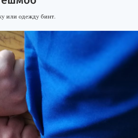
лешмоб
ку или одежду бинт.