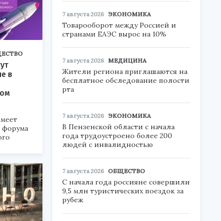
7 августа 2026
ЭКОНОМИКА
Товарооборот между Россией и
странами ЕАЭС вырос на 10%
ЕСТВО
7 августа 2026
МЕДИЦИНА
ут
Жители региона приглашаются на
ие в
бесплатное обследование полости
рта
ком
7 августа 2026
ЭКОНОМИКА
меет
В Пензенской области с начала
а форума
года трудоустроено более 200
ого
людей с инвалидностью
6».
7 августа 2026
ОБЩЕСТВО
С начала года россияне совершили
9,5 млн туристических поездок за
рубеж