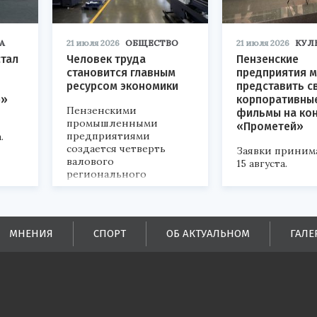
А
21 июля 2026
ОБЩЕСТВО
21 июля 2026
КУЛ
стал
Человек труда
Пензенские
становится главным
предприятия м
ресурсом экономики
представить с
р»
корпоративны
Пензенскими
фильмы на ко
промышленными
«Прометей»
предприятиями
.
создается четверть
Заявки приним
валового
15 августа.
регионального
продукта и
обеспечивается до
половины налоговых
поступлений в
МНЕНИЯ
СПОРТ
ОБ АКТУАЛЬНОМ
ГАЛЕ
бюджеты всех уровней.