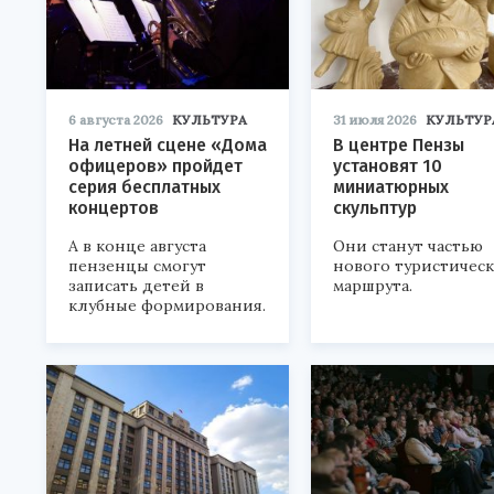
6 августа 2026
КУЛЬТУРА
31 июля 2026
КУЛЬТУР
На летней сцене «Дома
В центре Пензы
офицеров» пройдет
установят 10
серия бесплатных
миниатюрных
концертов
скульптур
А в конце августа
Они станут частью
пензенцы смогут
нового туристичес
записать детей в
маршрута.
клубные формирования.