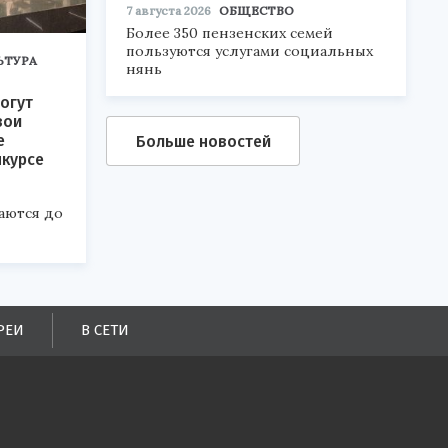
7 августа 2026
ОБЩЕСТВО
Более 350 пензенских семей
пользуются услугами социальных
ЬТУРА
нянь
огут
вои
е
Больше новостей
нкурсе
аются до
РЕИ
В СЕТИ