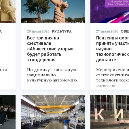
А
29 июля 2026
КУЛЬТУРА
27 июля 2026
ОБЩ
Все три дня на
Пензенцы смог
фестивале
принять участ
«Абашевские узоры»
научно-
будет работать
технологичес
этнодеревня
диктанте
кого
По домику – на каждую
Мероприятие и
национально-
статус спутник
культурную автономию.
технологическ
развития
«Технопром-202