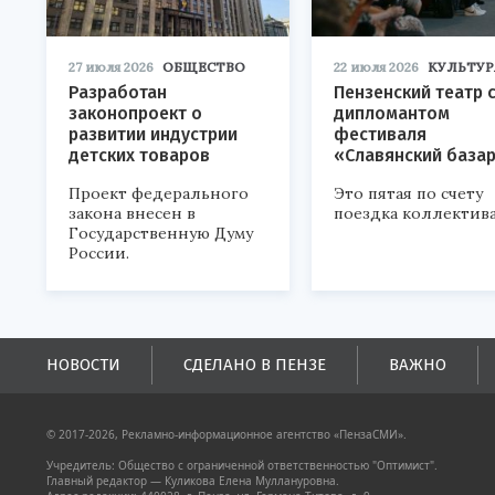
27 июля 2026
ОБЩЕСТВО
22 июля 2026
КУЛЬТУР
Разработан
Пензенский театр 
законопроект о
дипломантом
развитии индустрии
фестиваля
детских товаров
«Славянский база
Проект федерального
Это пятая по счету
закона внесен в
поездка коллектива
Государственную Думу
России.
НОВОСТИ
СДЕЛАНО В ПЕНЗЕ
ВАЖНО
© 2017-2026, Рекламно-информационное агентство «ПензаСМИ».
Учредитель: Общество с ограниченной ответственностью "Оптимист".
Главный редактор — Куликова Елена Муллануровна.