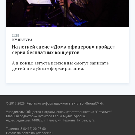
11:29
КУЛЬТУРА
На летней сцене «Дома офицеров» пройдет
серия бесплатных концертов
А в конце августа пензенцы смогут записать
детей в клубные формирования.
© 2017-2026, Рекламно-информационное агентство «ПензаСМИ».
Учредитель: Общество с ограниченной ответственностью "Оптимист".
Главный редактор — Куликова Елена Муллануровна.
Адрес редакции: 440028, г. Пенза, ул. Германа Титова, д. 9.
Телефон: 8 (8412) 20-07-60
E-mail: ria.penzasmi@yandex.ru