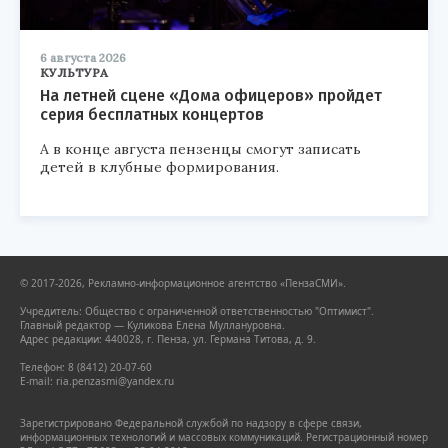
6 августа 2026
КУЛЬТУРА
На летней сцене «Дома офицеров» пройдет
серия бесплатных концертов
А в конце августа пензенцы смогут записать
детей в клубные формирования.
© 2017-2026, Рекламно-информационное агентство «ПензаСМИ».
Учредитель: Общество с ограниченной ответственностью "Оптимист".
Главный редактор — Куликова Елена Муллануровна.
Адрес редакции: 440028, г. Пенза, ул. Германа Титова, д. 9.
Телефон: 8 (8412) 20-07-60
E-mail: ria.penzasmi@yandex.ru
Зарегистрировано Федеральной службой по надзору в сфере связи,
информационных технологий и массовых коммуникаций. Регистрационный номер