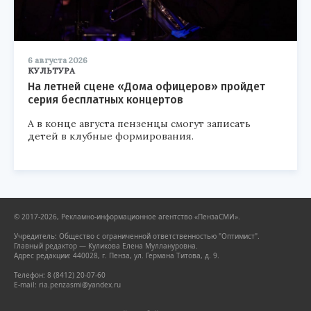
6 августа 2026
КУЛЬТУРА
На летней сцене «Дома офицеров» пройдет
серия бесплатных концертов
А в конце августа пензенцы смогут записать
детей в клубные формирования.
© 2017-2026, Рекламно-информационное агентство «ПензаСМИ».
Учредитель: Общество с ограниченной ответственностью "Оптимист".
Главный редактор — Куликова Елена Муллануровна.
Адрес редакции: 440028, г. Пенза, ул. Германа Титова, д. 9.
Телефон: 8 (8412) 20-07-60
E-mail: ria.penzasmi@yandex.ru