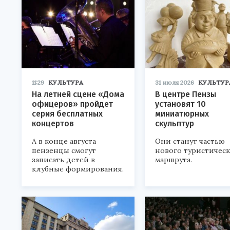
11:29
КУЛЬТУРА
31 июля 2026
КУЛЬТУР
На летней сцене «Дома
В центре Пензы
офицеров» пройдет
установят 10
серия бесплатных
миниатюрных
концертов
скульптур
А в конце августа
Они станут частью
пензенцы смогут
нового туристичес
записать детей в
маршрута.
клубные формирования.