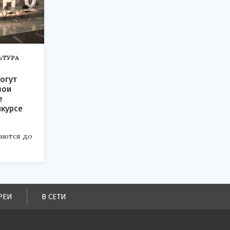
ЬТУРА
огут
вои
е
нкурсе
аются до
РЕИ
В СЕТИ