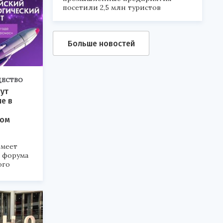
посетили 2,5 млн туристов
Больше новостей
ЕСТВО
ут
ие в
ком
меет
а форума
ого
6».