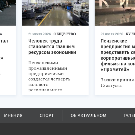
А
21 июля 2026
ОБЩЕСТВО
21 июля 2026
КУЛ
стал
Человек труда
Пензенские
становится главным
предприятия м
ресурсом экономики
представить с
р»
корпоративны
Пензенскими
фильмы на ко
промышленными
«Прометей»
предприятиями
.
создается четверть
Заявки приним
валового
15 августа.
регионального
продукта и
обеспечивается до
половины налоговых
поступлений в
МНЕНИЯ
СПОРТ
ОБ АКТУАЛЬНОМ
ГАЛЕ
бюджеты всех уровней.