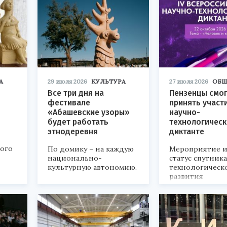
А
29 июля 2026
КУЛЬТУРА
27 июля 2026
ОБЩ
Все три дня на
Пензенцы смог
фестивале
принять участ
«Абашевские узоры»
научно-
будет работать
технологичес
этнодеревня
диктанте
кого
По домику – на каждую
Мероприятие и
национально-
статус спутник
культурную автономию.
технологическ
развития
«Технопром-202