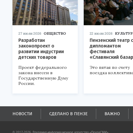
27 июля 2026
ОБЩЕСТВО
22 июля 2026
КУЛЬТУР
Разработан
Пензенский театр 
законопроект о
дипломантом
развитии индустрии
фестиваля
детских товаров
«Славянский база
Проект федерального
Это пятая по счету
закона внесен в
поездка коллектива
Государственную Думу
России.
НОВОСТИ
СДЕЛАНО В ПЕНЗЕ
ВАЖНО
© 2017-2026, Рекламно-информационное агентство «ПензаСМИ».