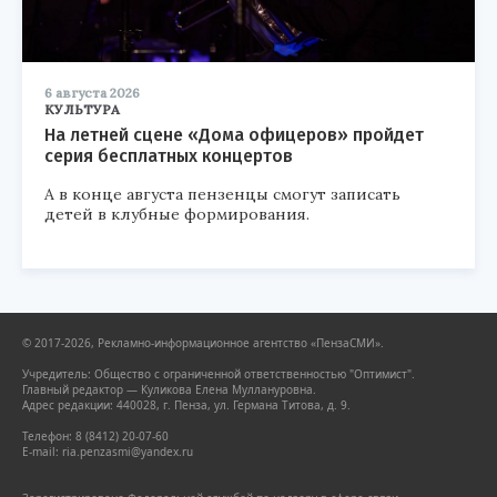
6 августа 2026
КУЛЬТУРА
На летней сцене «Дома офицеров» пройдет
серия бесплатных концертов
А в конце августа пензенцы смогут записать
детей в клубные формирования.
© 2017-2026, Рекламно-информационное агентство «ПензаСМИ».
Учредитель: Общество с ограниченной ответственностью "Оптимист".
Главный редактор — Куликова Елена Муллануровна.
Адрес редакции: 440028, г. Пенза, ул. Германа Титова, д. 9.
Телефон: 8 (8412) 20-07-60
E-mail: ria.penzasmi@yandex.ru