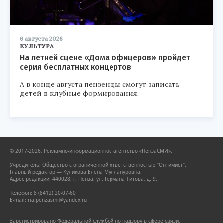
6 августа 2026
КУЛЬТУРА
На летней сцене «Дома офицеров» пройдет
серия бесплатных концертов
А в конце августа пензенцы смогут записать
детей в клубные формирования.
© 2017-2026, Рекламно-информационное агентство «ПензаСМИ».
Учредитель: Общество с ограниченной ответственностью "Оптимист".
Главный редактор — Куликова Елена Муллануровна.
Адрес редакции: 440028, г. Пенза, ул. Германа Титова, д. 9.
Телефон: 8 (8412) 20-07-60
E-mail: ria.penzasmi@yandex.ru
Зарегистрировано Федеральной службой по надзору в сфере связи,