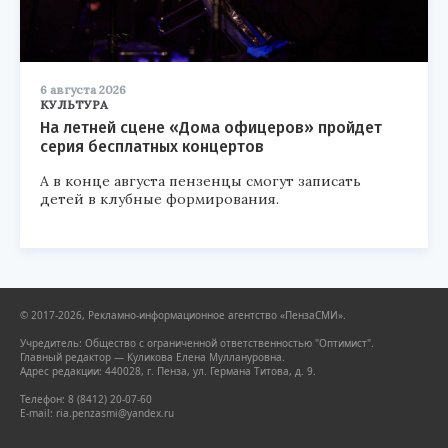
6 августа 2026
КУЛЬТУРА
На летней сцене «Дома офицеров» пройдет
серия бесплатных концертов
А в конце августа пензенцы смогут записать
детей в клубные формирования.
© 2017-2026, Рекламно-информационное агентство «ПензаСМИ».
Учредитель: Общество с ограниченной ответственностью "Оптимист".
Главный редактор — Куликова Елена Муллануровна.
Адрес редакции: 440028, г. Пенза, ул. Германа Титова, д. 9.
Телефон: 8 (8412) 20-07-60
E-mail: ria.penzasmi@yandex.ru