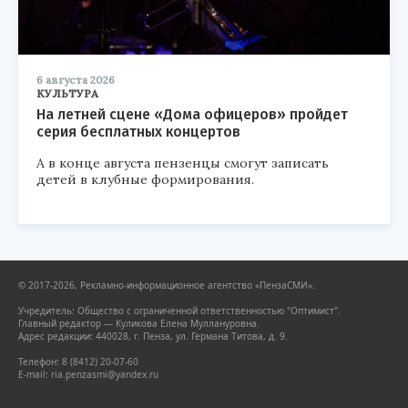
6 августа 2026
КУЛЬТУРА
На летней сцене «Дома офицеров» пройдет
серия бесплатных концертов
А в конце августа пензенцы смогут записать
детей в клубные формирования.
© 2017-2026, Рекламно-информационное агентство «ПензаСМИ».
Учредитель: Общество с ограниченной ответственностью "Оптимист".
Главный редактор — Куликова Елена Муллануровна.
Адрес редакции: 440028, г. Пенза, ул. Германа Титова, д. 9.
Телефон: 8 (8412) 20-07-60
E-mail: ria.penzasmi@yandex.ru