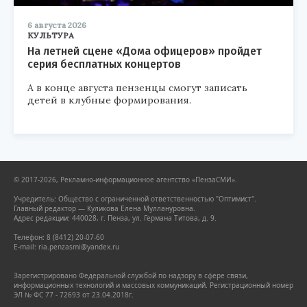
6 августа 2026
КУЛЬТУРА
На летней сцене «Дома офицеров» пройдет
серия бесплатных концертов
А в конце августа пензенцы смогут записать
детей в клубные формирования.
© 2017-2026, Рекламно-информационное агентство «ПензаСМИ».
Учредитель: Общество с ограниченной ответственностью "Оптимист".
Главный редактор — Куликова Елена Муллануровна.
Адрес редакции: 440028, г. Пенза, ул. Германа Титова, д. 9.
Телефон: 8 (8412) 20-07-60
E-mail: ria.penzasmi@yandex.ru
Зарегистрировано Федеральной службой по надзору в сфере связи,
информационных технологий и массовых коммуникаций. Регистрационный номер
ЭЛ № ФС 77 - 72693 от 23.04.2018г.