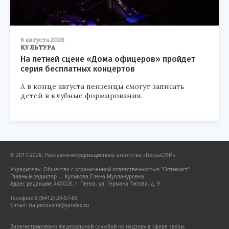
6 августа 2026
КУЛЬТУРА
На летней сцене «Дома офицеров» пройдет
серия бесплатных концертов
А в конце августа пензенцы смогут записать
детей в клубные формирования.
© 2017-2026, Рекламно-информационное агентство «ПензаСМИ».
Учредитель: Общество с ограниченной ответственностью "Оптимист".
Главный редактор — Куликова Елена Муллануровна.
Адрес редакции: 440028, г. Пенза, ул. Германа Титова, д. 9.
Телефон: 8 (8412) 20-07-60
E-mail: ria.penzasmi@yandex.ru
Зарегистрировано Федеральной службой по надзору в сфере связи,