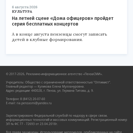
6 августа 2026
КУЛЬТУРА
На летней сцене «Дома офицеров» пройдет
серия бесплатных концертов
А в конце августа пензенцы смогут записать
детей в клубные формирования.
© 2017-2026, Рекламно-информационное агентство «ПензаСМИ».
Учредитель: Общество с ограниченной ответственностью "Оптимист".
Главный редактор — Куликова Елена Муллануровна.
Адрес редакции: 440028, г. Пенза, ул. Германа Титова, д. 9.
Телефон: 8 (8412) 20-07-60
E-mail: ria.penzasmi@yandex.ru
Зарегистрировано Федеральной службой по надзору в сфере связи,
информационных технологий и массовых коммуникаций. Регистрационный номер
ЭЛ № ФС 77 - 72693 от 23.04.2018г.
Все права защищены. Использование материалов, опубликованных на сайте