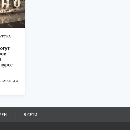
ЬТУРА
огут
вои
е
нкурсе
аются до
РЕИ
В СЕТИ