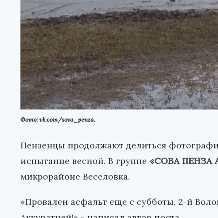
Фото: vk.com/sova_penza.
Пензенцы продолжают делиться фотографи
испытание весной. В группе
«СОВА ПЕНЗА 
микрорайоне Веселовка.
«Провален асфальт еще с субботы, 2-й Вол
Аккуратней!» - написал автор поста.