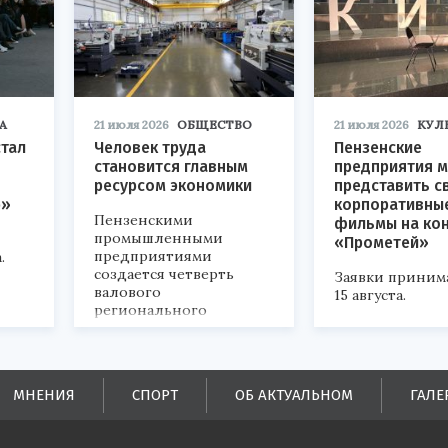
А
21 июля 2026
ОБЩЕСТВО
21 июля 2026
КУЛ
стал
Человек труда
Пензенские
становится главным
предприятия м
ресурсом экономики
представить с
р»
корпоративны
Пензенскими
фильмы на ко
промышленными
«Прометей»
предприятиями
.
создается четверть
Заявки приним
валового
15 августа.
регионального
продукта и
обеспечивается до
половины налоговых
поступлений в
МНЕНИЯ
СПОРТ
ОБ АКТУАЛЬНОМ
ГАЛЕ
бюджеты всех уровней.