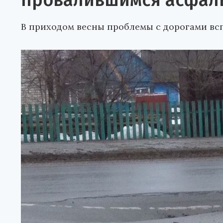
провалившимся асфал
В приходом весны проблемы с дорогами всп