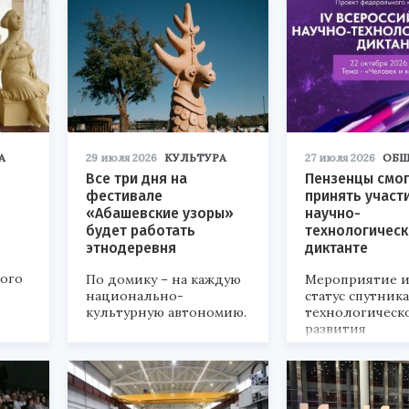
А
29 июля 2026
КУЛЬТУРА
27 июля 2026
ОБЩ
Все три дня на
Пензенцы смог
фестивале
принять участ
«Абашевские узоры»
научно-
будет работать
технологичес
этнодеревня
диктанте
кого
По домику – на каждую
Мероприятие и
национально-
статус спутник
культурную автономию.
технологическ
развития
«Технопром-202