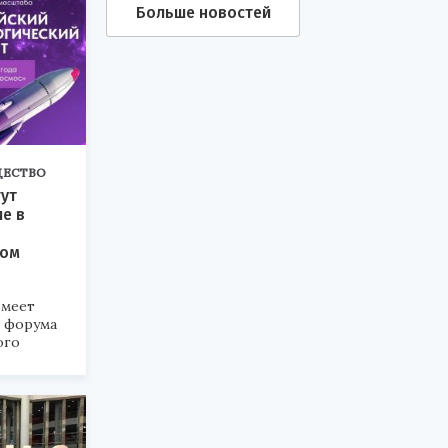
Больше новостей
ЕСТВО
ут
ие в
ком
меет
а форума
ого
6».