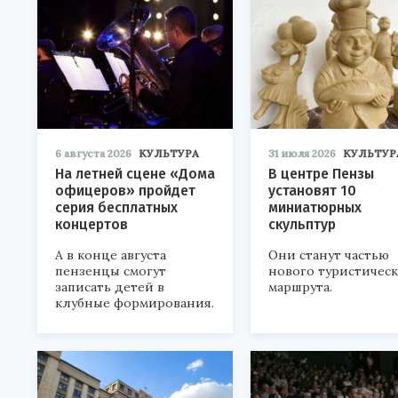
6 августа 2026
КУЛЬТУРА
31 июля 2026
КУЛЬТУР
На летней сцене «Дома
В центре Пензы
офицеров» пройдет
установят 10
серия бесплатных
миниатюрных
концертов
скульптур
А в конце августа
Они станут частью
пензенцы смогут
нового туристичес
записать детей в
маршрута.
клубные формирования.