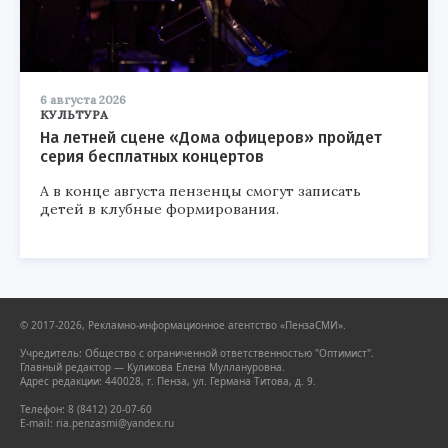
6 августа 2026
КУЛЬТУРА
На летней сцене «Дома офицеров» пройдет
серия бесплатных концертов
А в конце августа пензенцы смогут записать
детей в клубные формирования.
© 2017-2026, Рекламно-информационное агентство «ПензаСМИ».
Учредитель: Общество с ограниченной ответственностью "Оптимист".
Главный редактор — Куликова Елена Муллануровна.
Адрес редакции: 440028, г. Пенза, ул. Германа Титова, д. 9.
Телефон: 8 (8412) 20-07-60
E-mail: ria.penzasmi@yandex.ru