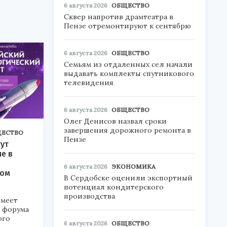
6 августа 2026
ОБЩЕСТВО
Сквер напротив драмтеатра в
Пензе отремонтируют к сентябрю
6 августа 2026
ОБЩЕСТВО
Семьям из отдаленных сел начали
выдавать комплекты спутникового
телевидения
6 августа 2026
ОБЩЕСТВО
Олег Денисов назвал сроки
завершения дорожного ремонта в
ЕСТВО
Пензе
ут
ие в
6 августа 2026
ЭКОНОМИКА
ком
В Сердобске оценили экспортный
потенциал кондитерского
производства
меет
а форума
ого
6 августа 2026
ОБЩЕСТВО