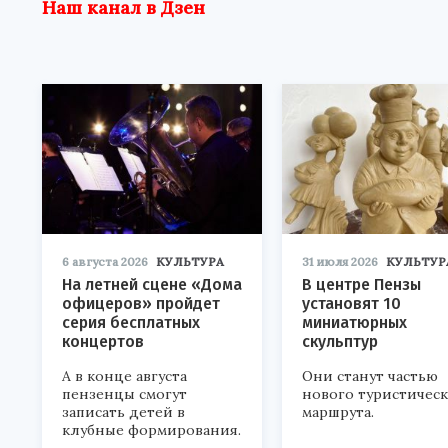
Наш канал в Дзен
6 августа 2026
КУЛЬТУРА
31 июля 2026
КУЛЬТУР
На летней сцене «Дома
В центре Пензы
офицеров» пройдет
установят 10
серия бесплатных
миниатюрных
концертов
скульптур
А в конце августа
Они станут частью
пензенцы смогут
нового туристичес
записать детей в
маршрута.
клубные формирования.