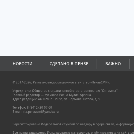
НОВОСТИ
СДЕЛАНО В ПЕНЗЕ
ВАЖНО
© 2017-2026, Рекламно-информационное агентство «ПензаСМИ».
Учредитель: Общество с ограниченной ответственностью "Оптимист".
Главный редактор — Куликова Елена Муллануровна.
Адрес редакции: 440028, г. Пенза, ул. Германа Титова, д. 9.
Телефон: 8 (8412) 20-07-60
E-mail: ria.penzasmi@yandex.ru
Зарегистрировано Федеральной службой по надзору в сфере связи, информацион
Все права защищены. Использование материалов, опубликованных на сайте pen