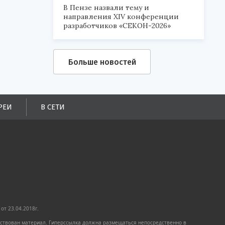
В Пензе назвали тему и
направления XIV конференции
разработчиков «СЕКОН-2026»
Больше новостей
РЕИ
В СЕТИ
от 23.04.2018г.
имствован материал. Гиперссылка должна размещаться непосредственно в