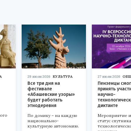
А
29 июля 2026
КУЛЬТУРА
27 июля 2026
ОБЩ
Все три дня на
Пензенцы смог
фестивале
принять участ
«Абашевские узоры»
научно-
будет работать
технологичес
этнодеревня
диктанте
кого
По домику – на каждую
Мероприятие и
национально-
статус спутник
культурную автономию.
технологическ