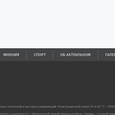
половины налоговых
поступлений в
бюджеты всех уровней.
МНЕНИЯ
СПОРТ
ОБ АКТУАЛЬНОМ
ГАЛЕ
ных технологий и массовых коммуникаций. Регистрационный номер ЭЛ № ФС 77 - 72693 
zasmi.ru допускается с обязательной прямой гиперссылкой на страницу, с которой за