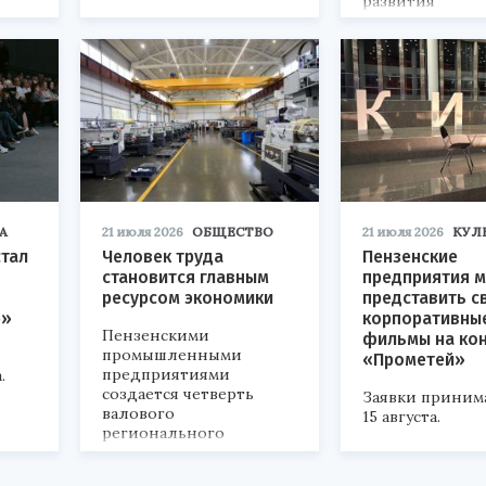
развития
«Технопром-202
А
21 июля 2026
ОБЩЕСТВО
21 июля 2026
КУЛ
стал
Человек труда
Пензенские
становится главным
предприятия м
ресурсом экономики
представить с
р»
корпоративны
Пензенскими
фильмы на ко
промышленными
«Прометей»
предприятиями
.
создается четверть
Заявки приним
валового
15 августа.
регионального
продукта и
обеспечивается до