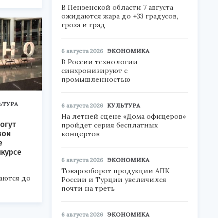
В Пензенской области 7 августа
6».
ожидаются жара до +33 градусов,
гроза и град
6 августа 2026
ЭКОНОМИКА
В России технологии
синхронизируют с
промышленностью
ЬТУРА
6 августа 2026
КУЛЬТУРА
На летней сцене «Дома офицеров»
огут
пройдет серия бесплатных
вои
концертов
е
нкурсе
6 августа 2026
ЭКОНОМИКА
Товарооборот продукции АПК
аются до
России и Турции увеличился
почти на треть
6 августа 2026
ЭКОНОМИКА