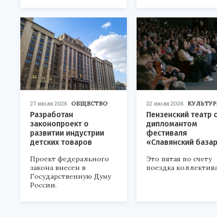
27 июля 2026
ОБЩЕСТВО
22 июля 2026
КУЛЬТУР
Разработан
Пензенский театр 
законопроект о
дипломантом
развитии индустрии
фестиваля
детских товаров
«Славянский база
Проект федерального
Это пятая по счету
закона внесен в
поездка коллектива
Государственную Думу
России.