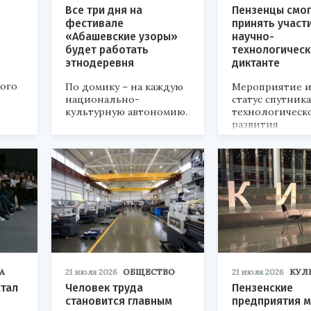
Все три дня на
Пензенцы смог
фестивале
принять участ
«Абашевские узоры»
научно-
будет работать
технологичес
этнодеревня
диктанте
кого
По домику – на каждую
Мероприятие и
национально-
статус спутник
культурную автономию.
технологическ
развития
«Технопром-202
А
21 июля 2026
ОБЩЕСТВО
21 июля 2026
КУЛ
стал
Человек труда
Пензенские
становится главным
предприятия м