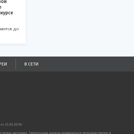
вои
е
нкурсе
аются до
РЕИ
В СЕТИ
от 23.04.2018г.
имствован материал. Гиперссылка должна размещаться непосредственно в