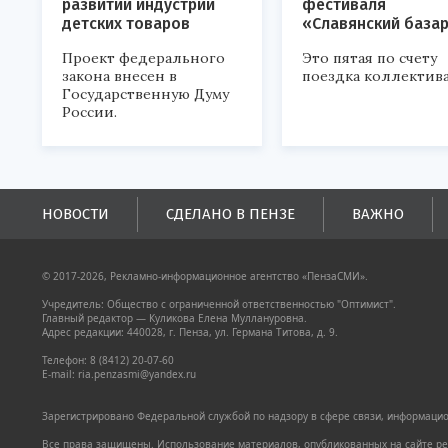
развитии индустрии
фестиваля
детских товаров
«Славянский база
Проект федерального
Это пятая по счету
закона внесен в
поездка коллектива
Государственную Думу
России.
НОВОСТИ
СДЕЛАНО В ПЕНЗЕ
ВАЖНО
© 2017-2026, Рекламно-информационное агентство «ПензаСМИ».
Учредитель: Общество с ограниченной ответственностью "Оптимист".
Главный редактор — Куликова Елена Муллануровна.
Адрес редакции: 440028, г. Пенза, ул. Германа Титова, д. 9.
Телефон: 8 (8412) 20-07-60
E-mail: ria.penzasmi@yandex.ru
Зарегистрировано Федеральной службой по надзору в сфере связи, информацион
Все права защищены. Использование материалов, опубликованных на сайте pen