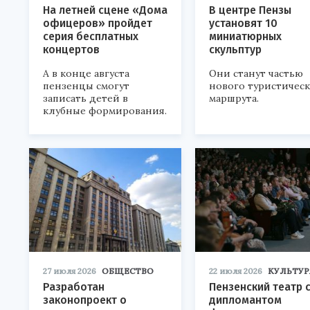
На летней сцене «Дома
В центре Пензы
офицеров» пройдет
установят 10
серия бесплатных
миниатюрных
концертов
скульптур
А в конце августа
Они станут частью
пензенцы смогут
нового туристичес
записать детей в
маршрута.
клубные формирования.
27 июля 2026
ОБЩЕСТВО
22 июля 2026
КУЛЬТУР
Разработан
Пензенский театр 
законопроект о
дипломантом