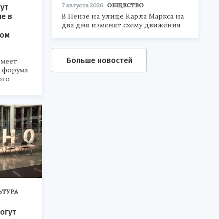
7 августа 2026
ОБЩЕСТВО
ут
В Пензе на улице Карла Маркса на
ие в
два дня изменят схему движения
ком
Больше новостей
меет
а форума
ого
6».
ЬТУРА
огут