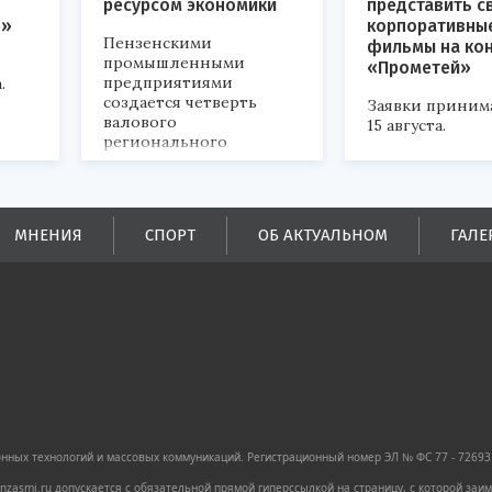
ресурсом экономики
представить с
р»
корпоративны
Пензенскими
фильмы на ко
промышленными
«Прометей»
предприятиями
.
создается четверть
Заявки приним
валового
15 августа.
регионального
продукта и
обеспечивается до
половины налоговых
поступлений в
МНЕНИЯ
СПОРТ
ОБ АКТУАЛЬНОМ
ГАЛЕ
бюджеты всех уровней.
ных технологий и массовых коммуникаций. Регистрационный номер ЭЛ № ФС 77 - 72693 
zasmi.ru допускается с обязательной прямой гиперссылкой на страницу, с которой за