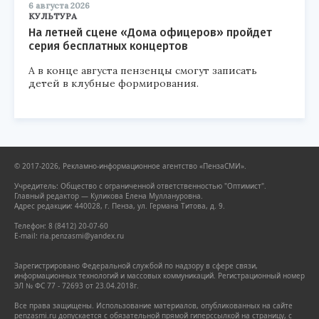
6 августа 2026
КУЛЬТУРА
На летней сцене «Дома офицеров» пройдет
серия бесплатных концертов
А в конце августа пензенцы смогут записать
детей в клубные формирования.
© 2017-2026, Рекламно-информационное агентство «ПензаСМИ».
Учредитель: Общество с ограниченной ответственностью "Оптимист".
Главный редактор — Куликова Елена Муллануровна.
Адрес редакции: 440028, г. Пенза, ул. Германа Титова, д. 9.
Телефон: 8 (8412) 20-07-60
E-mail: ria.penzasmi@yandex.ru
Зарегистрировано Федеральной службой по надзору в сфере связи,
информационных технологий и массовых коммуникаций. Регистрационный номер
ЭЛ № ФС 77 - 72693 от 23.04.2018г.
Все права защищены. Использование материалов, опубликованных на сайте
penzasmi.ru допускается с обязательной прямой гиперссылкой на страницу, с