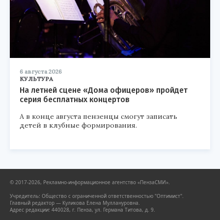
6 августа 2026
КУЛЬТУРА
На летней сцене «Дома офицеров» пройдет
серия бесплатных концертов
А в конце августа пензенцы смогут записать
детей в клубные формирования.
© 2017-2026, Рекламно-информационное агентство «ПензаСМИ».
Учредитель: Общество с ограниченной ответственностью "Оптимист".
Главный редактор — Куликова Елена Муллануровна.
Адрес редакции: 440028, г. Пенза, ул. Германа Титова, д. 9.