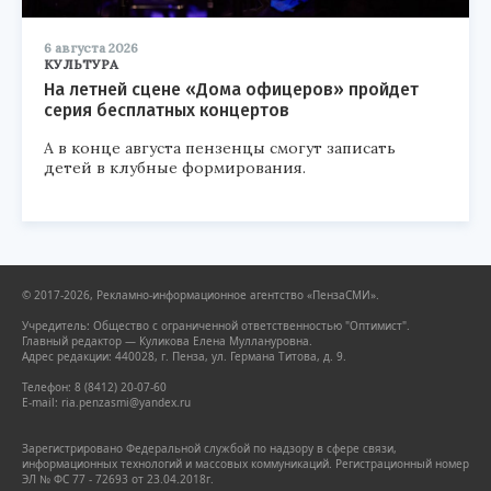
6 августа 2026
КУЛЬТУРА
На летней сцене «Дома офицеров» пройдет
серия бесплатных концертов
А в конце августа пензенцы смогут записать
детей в клубные формирования.
© 2017-2026, Рекламно-информационное агентство «ПензаСМИ».
Учредитель: Общество с ограниченной ответственностью "Оптимист".
Главный редактор — Куликова Елена Муллануровна.
Адрес редакции: 440028, г. Пенза, ул. Германа Титова, д. 9.
Телефон: 8 (8412) 20-07-60
E-mail: ria.penzasmi@yandex.ru
Зарегистрировано Федеральной службой по надзору в сфере связи,
информационных технологий и массовых коммуникаций. Регистрационный номер
ЭЛ № ФС 77 - 72693 от 23.04.2018г.