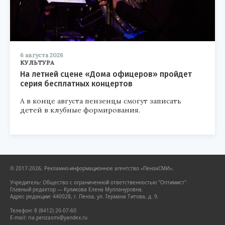
6 августа 2026
КУЛЬТУРА
На летней сцене «Дома офицеров» пройдет
серия бесплатных концертов
А в конце августа пензенцы смогут записать
детей в клубные формирования.
© 2017-2026, Рекламно-информационное агентство «ПензаСМИ».
Учредитель: Общество с ограниченной ответственностью "Оптимист".
Главный редактор — Куликова Елена Муллануровна.
Адрес редакции: 440028, г. Пенза, ул. Германа Титова, д. 9.
Телефон: 8 (8412) 20-07-60
E-mail: ria.penzasmi@yandex.ru