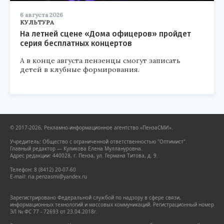
6 августа 2026
КУЛЬТУРА
На летней сцене «Дома офицеров» пройдет
серия бесплатных концертов
А в конце августа пензенцы смогут записать
детей в клубные формирования.
© 2017-2026, Рекламно-информационное агентство «ПензаСМИ».
Учредитель: Общество с ограниченной ответственностью "Оптимист".
Главный редактор — Куликова Елена Муллануровна.
Адрес редакции: 440028, г. Пенза, ул. Германа Титова, д. 9.
Телефон: 8 (8412) 20-07-60
E-mail: ria.penzasmi@yandex.ru
Зарегистрировано Федеральной службой по надзору в сфере связи,
информационных технологий и массовых коммуникаций. Регистрационный номер
ЭЛ № ФС 77 - 72693 от 23.04.2018г.