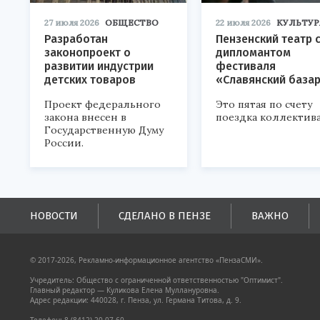
27 июля 2026
ОБЩЕСТВО
22 июля 2026
КУЛЬТУР
Разработан
Пензенский театр 
законопроект о
дипломантом
развитии индустрии
фестиваля
детских товаров
«Славянский база
Проект федерального
Это пятая по счету
закона внесен в
поездка коллектива
Государственную Думу
России.
НОВОСТИ
СДЕЛАНО В ПЕНЗЕ
ВАЖНО
© 2017-2026, Рекламно-информационное агентство «ПензаСМИ».
Учредитель: Общество с ограниченной ответственностью "Оптимист".
Главный редактор — Куликова Елена Муллануровна.
Адрес редакции: 440028, г. Пенза, ул. Германа Титова, д. 9.