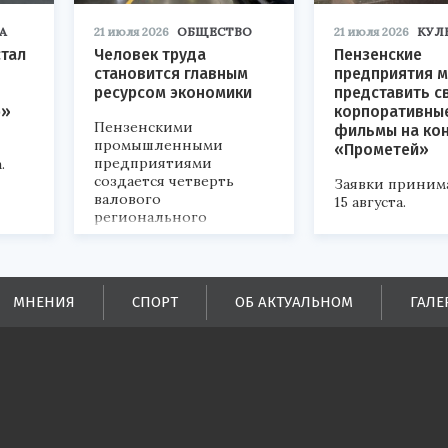
А
21 июля 2026
ОБЩЕСТВО
21 июля 2026
КУЛ
стал
Человек труда
Пензенские
становится главным
предприятия м
ресурсом экономики
представить с
р»
корпоративны
Пензенскими
фильмы на ко
промышленными
«Прометей»
предприятиями
.
создается четверть
Заявки приним
валового
15 августа.
регионального
продукта и
обеспечивается до
половины налоговых
поступлений в
МНЕНИЯ
СПОРТ
ОБ АКТУАЛЬНОМ
ГАЛЕ
бюджеты всех уровней.