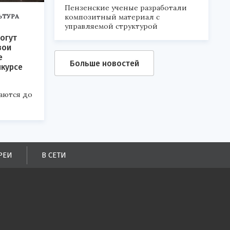
Пензенские ученые разработали
композитный материал с
ЬТУРА
управляемой структурой
огут
вои
е
Больше новостей
нкурсе
аются до
РЕИ
В СЕТИ