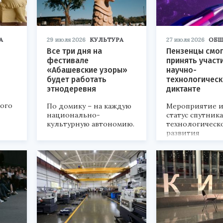
А
29 июля 2026
КУЛЬТУРА
27 июля 2026
ОБЩ
Все три дня на
Пензенцы смог
фестивале
принять участ
«Абашевские узоры»
научно-
будет работать
технологичес
этнодеревня
диктанте
кого
По домику – на каждую
Мероприятие и
национально-
статус спутник
культурную автономию.
технологическ
развития
«Технопром-202