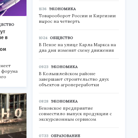
11:36
ЭКОНОМИКА
Товарооборот России и Киргизии
вырос на четверть
ЕСТВО
ут
ие в
10:24
ОБЩЕСТВО
В Пензе на улице Карла Маркса на
ком
два дня изменят схему движения
меет
09:23
ЭКОНОМИКА
а форума
В Колышлейском районе
ого
завершают строительство двух
объектов агропереработки
6».
08:28
ЭКОНОМИКА
Бековское предприятие
совместило выпуск продукции с
экскурсионным сервисом
07:33
ОБРАЗОВАНИЕ