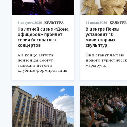
6 августа 2026
КУЛЬТУРА
31 июля 2026
КУЛЬТУР
На летней сцене «Дома
В центре Пензы
офицеров» пройдет
установят 10
серия бесплатных
миниатюрных
концертов
скульптур
А в конце августа
Они станут частью
пензенцы смогут
нового туристичес
записать детей в
маршрута.
клубные формирования.