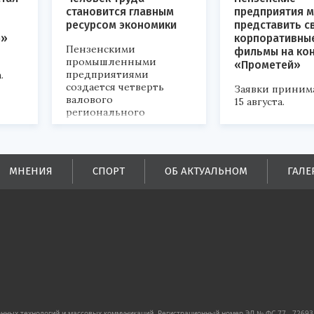
становится главным
предприятия м
ресурсом экономики
представить с
р»
корпоративны
Пензенскими
фильмы на ко
промышленными
«Прометей»
предприятиями
.
создается четверть
Заявки приним
валового
15 августа.
регионального
продукта и
обеспечивается до
половины налоговых
поступлений в
МНЕНИЯ
СПОРТ
ОБ АКТУАЛЬНОМ
ГАЛЕ
бюджеты всех уровней.
ных технологий и массовых коммуникаций. Регистрационный номер ЭЛ № ФС 77 - 72693 