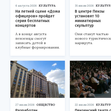
6 августа 2026
КУЛЬТУРА
31 июля 2026
КУЛЬТУР
На летней сцене «Дома
В центре Пензы
офицеров» пройдет
установят 10
серия бесплатных
миниатюрных
концертов
скульптур
А в конце августа
Они станут частью
пензенцы смогут
нового туристичес
записать детей в
маршрута.
клубные формирования.
27 июля 2026
ОБЩЕСТВО
22 июля 2026
КУЛЬТУР
Разработан
Пензенский театр 