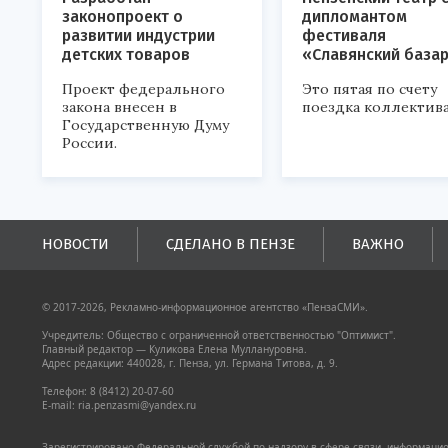
законопроект о
дипломантом
развитии индустрии
фестиваля
детских товаров
«Славянский база
Проект федерального
Это пятая по счету
закона внесен в
поездка коллектива
Государственную Думу
России.
НОВОСТИ
СДЕЛАНО В ПЕНЗЕ
ВАЖНО
© 2017-2026, Рекламно-информационное агентство «ПензаСМИ».
Учредитель: Общество с ограниченной ответственностью "Оптимист".
Главный редактор — Куликова Елена Муллануровна.
Адрес редакции: 440028, г. Пенза, ул. Германа Титова, д. 9.
Телефон: 8 (8412) 20-07-60
E-mail: ria.penzasmi@yandex.ru
Зарегистрировано Федеральной службой по надзору в сфере связи, информацион