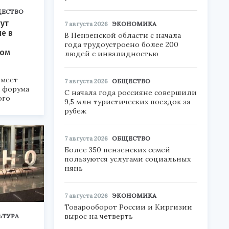
ЕСТВО
ут
7 августа 2026
ЭКОНОМИКА
ие в
В Пензенской области с начала
года трудоустроено более 200
ком
людей с инвалидностью
меет
7 августа 2026
ОБЩЕСТВО
а форума
С начала года россияне совершили
ого
9,5 млн туристических поездок за
рубеж
6».
7 августа 2026
ОБЩЕСТВО
Более 350 пензенских семей
пользуются услугами социальных
нянь
7 августа 2026
ЭКОНОМИКА
Товарооборот России и Киргизии
вырос на четверть
ЬТУРА