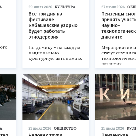
А
29 июля 2026
КУЛЬТУРА
27 июля 2026
ОБЩ
Все три дня на
Пензенцы смог
фестивале
принять участ
«Абашевские узоры»
научно-
будет работать
технологичес
этнодеревня
диктанте
кого
По домику – на каждую
Мероприятие и
национально-
статус спутник
культурную автономию.
технологическ
развития
«Технопром-202
А
21 июля 2026
ОБЩЕСТВО
21 июля 2026
КУЛ
стал
Человек труда
Пензенские