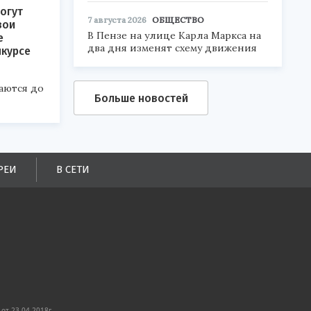
огут
7 августа 2026
ОБЩЕСТВО
вои
В Пензе на улице Карла Маркса на
е
два дня изменят схему движения
нкурсе
аются до
Больше новостей
РЕИ
В СЕТИ
от 23.04.2018г.