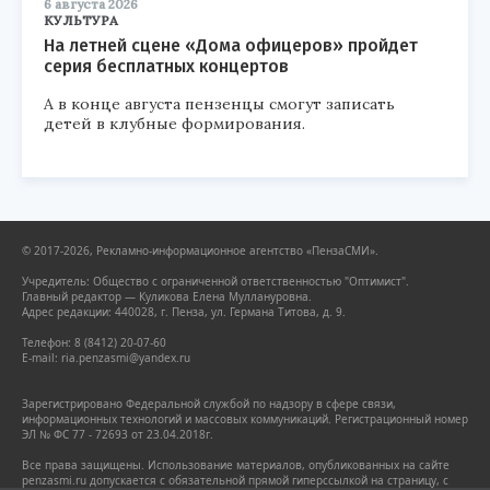
6 августа 2026
КУЛЬТУРА
На летней сцене «Дома офицеров» пройдет
серия бесплатных концертов
А в конце августа пензенцы смогут записать
детей в клубные формирования.
© 2017-2026, Рекламно-информационное агентство «ПензаСМИ».
Учредитель: Общество с ограниченной ответственностью "Оптимист".
Главный редактор — Куликова Елена Муллануровна.
Адрес редакции: 440028, г. Пенза, ул. Германа Титова, д. 9.
Телефон: 8 (8412) 20-07-60
E-mail: ria.penzasmi@yandex.ru
Зарегистрировано Федеральной службой по надзору в сфере связи,
информационных технологий и массовых коммуникаций. Регистрационный номер
ЭЛ № ФС 77 - 72693 от 23.04.2018г.
Все права защищены. Использование материалов, опубликованных на сайте
penzasmi.ru допускается с обязательной прямой гиперссылкой на страницу, с