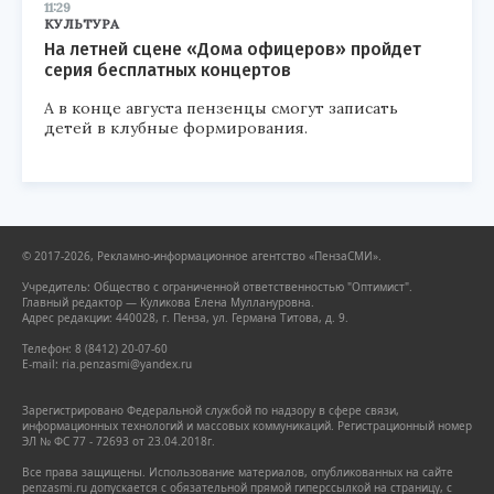
11:29
КУЛЬТУРА
На летней сцене «Дома офицеров» пройдет
серия бесплатных концертов
А в конце августа пензенцы смогут записать
детей в клубные формирования.
© 2017-2026, Рекламно-информационное агентство «ПензаСМИ».
Учредитель: Общество с ограниченной ответственностью "Оптимист".
Главный редактор — Куликова Елена Муллануровна.
Адрес редакции: 440028, г. Пенза, ул. Германа Титова, д. 9.
Телефон: 8 (8412) 20-07-60
E-mail: ria.penzasmi@yandex.ru
Зарегистрировано Федеральной службой по надзору в сфере связи,
информационных технологий и массовых коммуникаций. Регистрационный номер
ЭЛ № ФС 77 - 72693 от 23.04.2018г.
Все права защищены. Использование материалов, опубликованных на сайте
penzasmi.ru допускается с обязательной прямой гиперссылкой на страницу, с