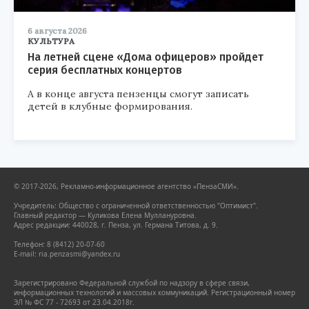
6 августа 2026
КУЛЬТУРА
На летней сцене «Дома офицеров» пройдет
серия бесплатных концертов
А в конце августа пензенцы смогут записать
детей в клубные формирования.
© 2017-2026, Рекламно-информационное агентство «ПензаСМИ».
Учредитель: Общество с ограниченной ответственностью "Оптимист".
Главный редактор — Куликова Елена Муллануровна.
Адрес редакции: 440028, г. Пенза, ул. Германа Титова, д. 9.
Телефон: 8 (8412) 20-07-60
E-mail: ria.penzasmi@yandex.ru
Зарегистрировано Федеральной службой по надзору в сфере связи,
информационных технологий и массовых коммуникаций. Регистрационный номер
ЭЛ № ФС 77 - 72693 от 23.04.2018г.