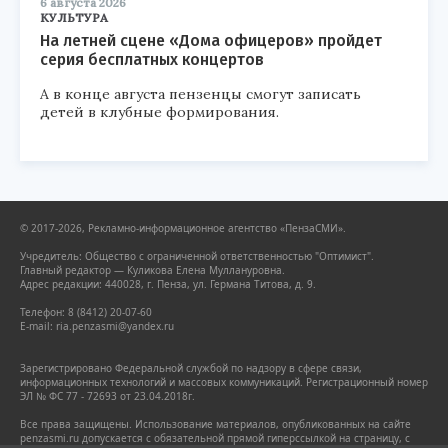
6 августа 2026
КУЛЬТУРА
На летней сцене «Дома офицеров» пройдет
серия бесплатных концертов
А в конце августа пензенцы смогут записать
детей в клубные формирования.
© 2017-2026, Рекламно-информационное агентство «ПензаСМИ».
Учредитель: Общество с ограниченной ответственностью "Оптимист".
Главный редактор — Куликова Елена Муллануровна.
Адрес редакции: 440028, г. Пенза, ул. Германа Титова, д. 9.
Телефон: 8 (8412) 20-07-60
E-mail: ria.penzasmi@yandex.ru
Зарегистрировано Федеральной службой по надзору в сфере связи,
информационных технологий и массовых коммуникаций. Регистрационный номер
ЭЛ № ФС 77 - 72693 от 23.04.2018г.
Все права защищены. Использование материалов, опубликованных на сайте
penzasmi.ru допускается с обязательной прямой гиперссылкой на страницу, с