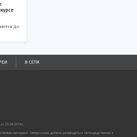
е
нкурсе
аются до
РЕИ
В СЕТИ
от 23.04.2018г.
имствован материал. Гиперссылка должна размещаться непосредственно в