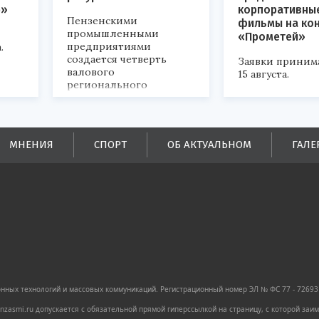
р»
корпоративны
Пензенскими
фильмы на ко
промышленными
«Прометей»
предприятиями
.
создается четверть
Заявки приним
валового
15 августа.
регионального
продукта и
обеспечивается до
половины налоговых
поступлений в
МНЕНИЯ
СПОРТ
ОБ АКТУАЛЬНОМ
ГАЛЕ
бюджеты всех уровней.
ных технологий и массовых коммуникаций. Регистрационный номер ЭЛ № ФС 77 - 72693 
zasmi.ru допускается с обязательной прямой гиперссылкой на страницу, с которой за