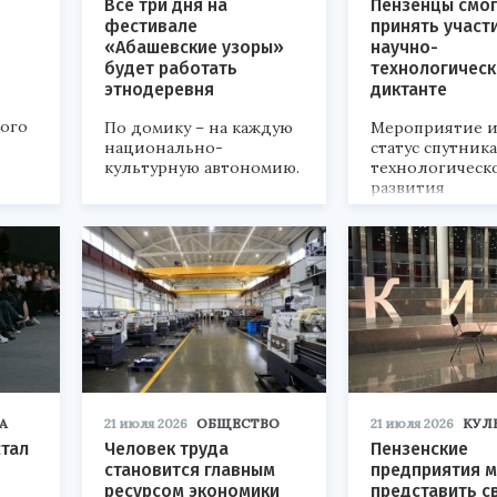
Все три дня на
Пензенцы смог
фестивале
принять участ
«Абашевские узоры»
научно-
будет работать
технологичес
этнодеревня
диктанте
кого
По домику – на каждую
Мероприятие и
национально-
статус спутник
культурную автономию.
технологическ
развития
«Технопром-202
А
21 июля 2026
ОБЩЕСТВО
21 июля 2026
КУЛ
стал
Человек труда
Пензенские
становится главным
предприятия м
ресурсом экономики
представить с