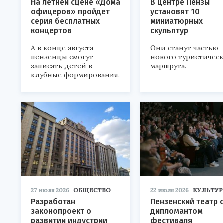
На летней сцене «Дома
В центре Пензы
офицеров» пройдет
установят 10
серия бесплатных
миниатюрных
концертов
скульптур
А в конце августа
Они станут частью
пензенцы смогут
нового туристичес
записать детей в
маршрута.
клубные формирования.
27 июля 2026
ОБЩЕСТВО
22 июля 2026
КУЛЬТУР
Разработан
Пензенский театр 
законопроект о
дипломантом
развитии индустрии
фестиваля