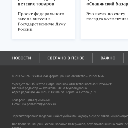
детских товаров
«Славянский база
Проект федерального
Это пятая по счету
закона внесен в
поездка коллектива
Государственную Думу
России.
НОВОСТИ
СДЕЛАНО В ПЕНЗЕ
ВАЖНО
© 2017-2026, Рекламно-информационное агентство «ПензаСМИ».
Учредитель: Общество с ограниченной ответственностью "Оптимист".
Главный редактор — Куликова Елена Муллануровна.
Адрес редакции: 440028, г. Пенза, ул. Германа Титова, д. 9.
Телефон: 8 (8412) 20-07-60
E-mail: ria.penzasmi@yandex.ru
Зарегистрировано Федеральной службой по надзору в сфере связи, информацион
Все права защищены. Использование материалов, опубликованных на сайте pen
тексте.