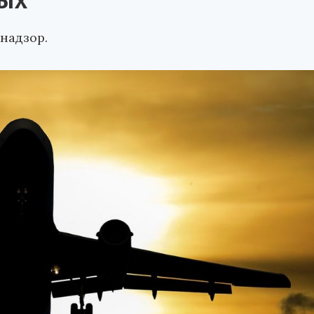
дых
надзор.