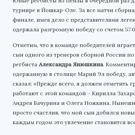
Юные регбисты из Пензы в очередной раз д
турнире в Йошкар-Оле. За все матчи сборна
финале, имея дело с представителями лег
одержала разгромную победу со счетом 57:0 
Отметим, что в команде победителей играе
сын одного из тренеров сборной России по 
регбиста
Александра Янюшкина
. Комменти
одержанную в столице Марий Эл победу, ав
сказал: «Прежде всего, я должен отметить 
работают с этой командой – Кирилла Захаров
Андрея Бачурина и Олега Ножкина. Нынешняя
просто счастлив, что мой сын добился новых
каждым годом это увлечение становится вс