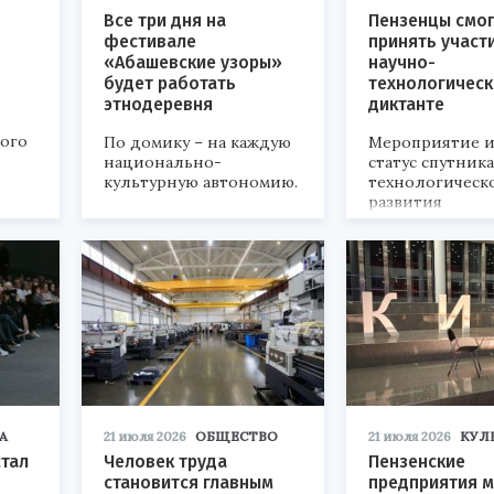
Все три дня на
Пензенцы смог
фестивале
принять участ
«Абашевские узоры»
научно-
будет работать
технологичес
этнодеревня
диктанте
кого
По домику – на каждую
Мероприятие и
национально-
статус спутник
культурную автономию.
технологическ
развития
«Технопром-202
А
21 июля 2026
ОБЩЕСТВО
21 июля 2026
КУЛ
стал
Человек труда
Пензенские
становится главным
предприятия м