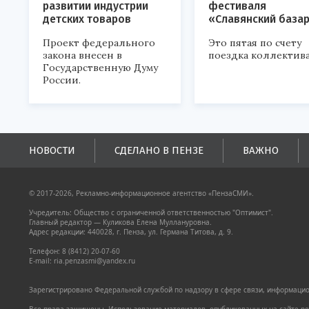
развитии индустрии
фестиваля
детских товаров
«Славянский база
Проект федерального
Это пятая по счету
закона внесен в
поездка коллектива
Государственную Думу
России.
НОВОСТИ
СДЕЛАНО В ПЕНЗЕ
ВАЖНО
© 2017-2026, Рекламно-информационное агентство «ПензаСМИ».
Учредитель: Общество с ограниченной ответственностью "Оптимист".
Главный редактор — Куликова Елена Муллануровна.
Адрес редакции: 440028, г. Пенза, ул. Германа Титова, д. 9.
Телефон: 8 (8412) 20-07-60
E-mail: ria.penzasmi@yandex.ru
Зарегистрировано Федеральной службой по надзору в сфере связи, информацион