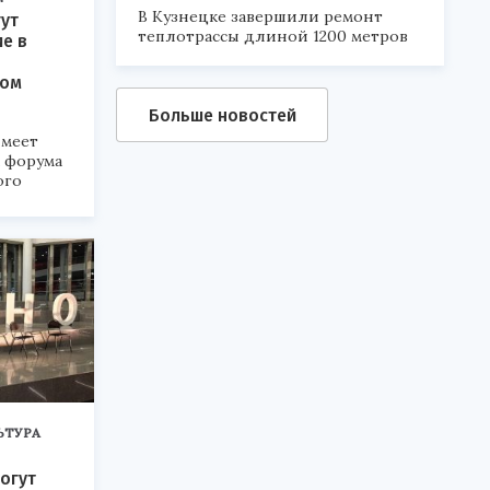
В Кузнецке завершили ремонт
ут
теплотрассы длиной 1200 метров
ие в
ком
Больше новостей
меет
а форума
ого
6».
ЬТУРА
огут