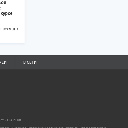
вои
е
нкурсе
аются до
РЕИ
В СЕТИ
от 23.04.2018г.