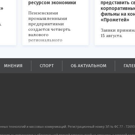
ресурсом экономики
представить с
р»
корпоративны
Пензенскими
фильмы на ко
промышленными
«Прометей»
предприятиями
.
создается четверть
Заявки приним
валового
15 августа.
регионального
продукта и
обеспечивается до
половины налоговых
поступлений в
МНЕНИЯ
СПОРТ
ОБ АКТУАЛЬНОМ
ГАЛЕ
бюджеты всех уровней.
ных технологий и массовых коммуникаций. Регистрационный номер ЭЛ № ФС 77 - 72693 