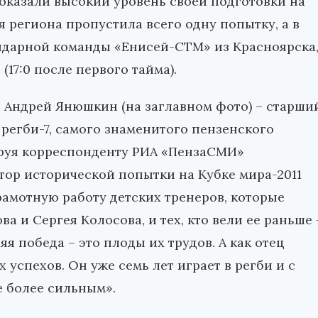
оказали высокий уровень своей подготовки на
я региона пропустила всего одну попытку, а в
ендарной команды «Енисей-СТМ» из Красноярска
(17:0 после первого тайма).
т Андрей Янюшкин (
на заглавном фото
) – старши
регби-7, самого знаменитого пензенского
руя корреспонденту РИА «ПензаСМИ»
тор исторической попытки на Кубке мира-2011
грамотную работу детских тренеров, которые
а и Сергея Колосова, и тех, кто вели ее раньше 
 победа – это плоды их трудов. А как отец
 успехов. Он уже семь лет играет в регби и с
е более сильным».