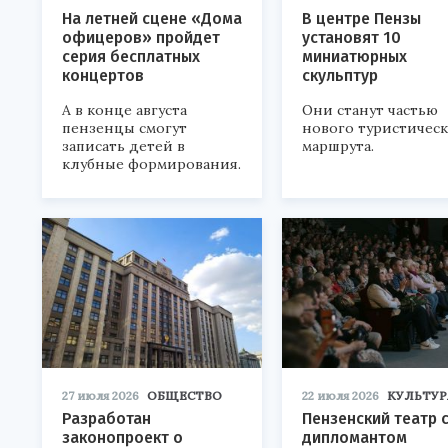
На летней сцене «Дома
В центре Пензы
офицеров» пройдет
установят 10
серия бесплатных
миниатюрных
концертов
скульптур
А в конце августа
Они станут частью
пензенцы смогут
нового туристичес
записать детей в
маршрута.
клубные формирования.
27 июля 2026
ОБЩЕСТВО
22 июля 2026
КУЛЬТУР
Разработан
Пензенский театр 
законопроект о
дипломантом