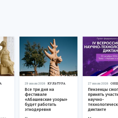
А
29 июля 2026
КУЛЬТУРА
27 июля 2026
ОБЩ
Все три дня на
Пензенцы смог
фестивале
принять участ
«Абашевские узоры»
научно-
будет работать
технологичес
этнодеревня
диктанте