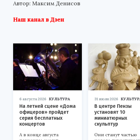
Автор: Максим Денисов
Наш канал в Дзен
6 августа 2026
КУЛЬТУРА
31 июля 2026
КУЛЬТУР
На летней сцене «Дома
В центре Пензы
офицеров» пройдет
установят 10
серия бесплатных
миниатюрных
концертов
скульптур
А в конце августа
Они станут частью