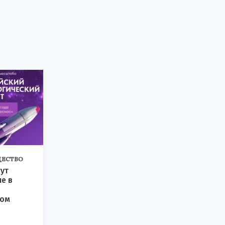
ЕСТВО
ут
ие в
ком