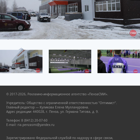
© 2017-2026, Рекламно-информационное агентство «ПензаСМИ».
Учредитель: Общество с ограниченной ответственностью "Оптимист".
Главный редактор — Куликова Елена Муллануровна.
Адрес редакции: 440028, г. Пенза, ул. Германа Титова, д. 9.
Телефон: 8 (8412) 20-07-60
E-mail: ria.penzasmi@yandex.ru
Зарегистрировано Федеральной службой по надзору в сфере связи,