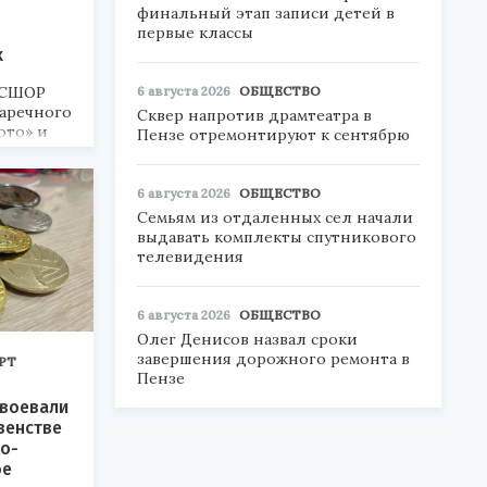
финальный этап записи детей в
первые классы
х
6 августа 2026
ОБЩЕСТВО
 СШОР
Заречного
Сквер напротив драмтеатра в
ото» и
Пензе отремонтируют к сентябрю
ортивном
6 августа 2026
ОБЩЕСТВО
Семьям из отдаленных сел начали
выдавать комплекты спутникового
телевидения
6 августа 2026
ОБЩЕСТВО
Олег Денисов назвал сроки
завершения дорожного ремонта в
РТ
Пензе
авоевали
венстве
ко-
бе