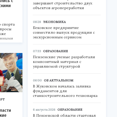
лись с
завершают строительство двух
скими
объектов агропереработки
08:28
ЭКОНОМИКА
 спорта
Бековское предприятие
опросы
совместило выпуск продукции с
кже
экскурсионным сервисом
енными
07:33
ОБРАЗОВАНИЕ
Пензенские ученые разработали
композитный материал с
управляемой структурой
06:00
ОБ АКТУАЛЬНОМ
В Жуковском началась заливка
фундаментов для
станкостроительного технопарка
РТ
6 августа 2026
ОБРАЗОВАНИЕ
ласти
кие
В Пензенской области стартовал