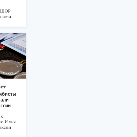
СШОР
ласти
второе и
ОРТ
мбисты
дали
ссии
ях
ие Илья
ексей