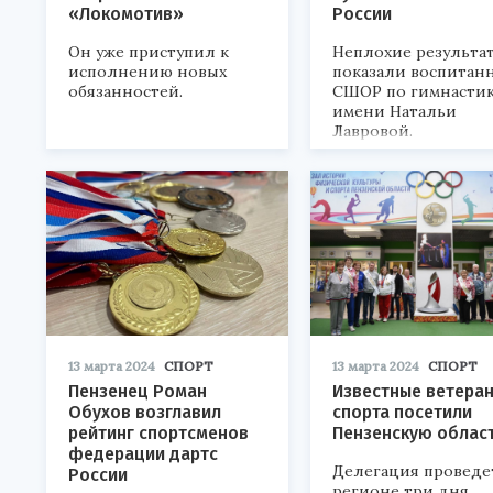
«Локомотив»
России
Он уже приступил к
Неплохие результа
исполнению новых
показали воспитан
обязанностей.
СШОР по гимнасти
имени Натальи
Лавровой.
13 марта 2024
СПОРТ
13 марта 2024
СПОРТ
Пензенец Роман
Известные ветера
Обухов возглавил
спорта посетили
рейтинг спортсменов
Пензенскую облас
федерации дартс
Делегация проведе
России
регионе три дня.