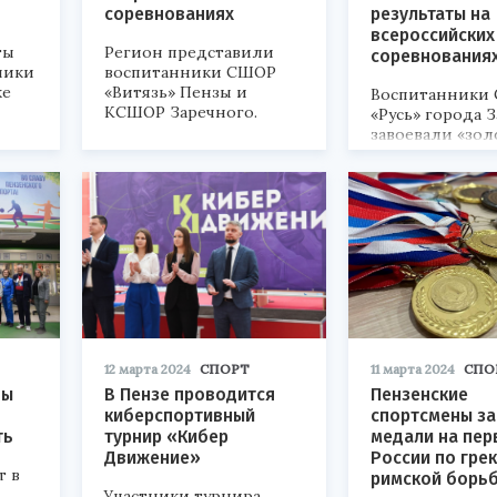
соревнованиях
результаты на
всероссийских
ты
Регион представили
соревнования
ники
воспитанники СШОР
ке
«Витязь» Пензы и
Воспитанники
КСШОР Заречного.
«Русь» города 
завоевали «зол
«бронзу» на сп
мероприятии.
12 марта 2024
СПОРТ
11 марта 2024
СПО
ны
В Пензе проводится
Пензенские
киберспортивный
спортсмены з
ть
турнир «Кибер
медали на пер
Движение»
России по гре
т в
римской борь
Участники турнира