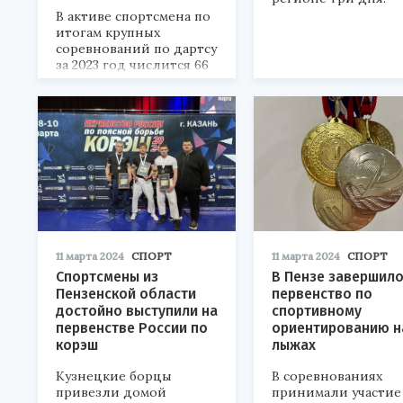
В активе спортсмена по
итогам крупных
соревнований по дартсу
за 2023 год числится 66
очков.
11 марта 2024
СПОРТ
11 марта 2024
СПОРТ
Спортсмены из
В Пензе завершил
Пензенской области
первенство по
достойно выступили на
спортивному
первенстве России по
ориентированию н
корэш
лыжах
Кузнецкие борцы
В соревнованиях
привезли домой
принимали участие 