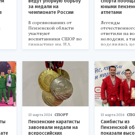
ем
ведут упорную борьбу
спорта пообща
за медали на
юными пензен
в
чемпионате России
атлетами
В соревнованиях от
Легенды
Пензенской области
отечественного
ы
участвуют
ответили на в
воспитанники СШОР по
молодежи, а та
гимнастике им. Н.А.
поделились ц
Лавровой Олег Ступкин
советами.
и Валентин
Бесхмельницын.
13 марта 2024
СПОРТ
13 марта 2024
СПО
сты
Пензенские каратисты
Самбисты из
завоевали медали на
Пензенской об
нате
всероссийских
показали высо