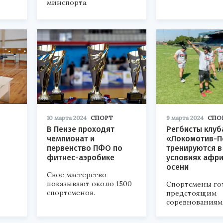
минспорта.
10 марта 2024
СПОРТ
9 марта 2024
СПО
В Пензе проходят
Регбисты клуб
чемпионат и
«Локомотив-П
первенство ПФО по
тренируются в
фитнес-аэробике
условиях афр
осени
Свое мастерство
показывают около 1500
Спортсмены гот
спортсменов.
предстоящим
соревнованиям