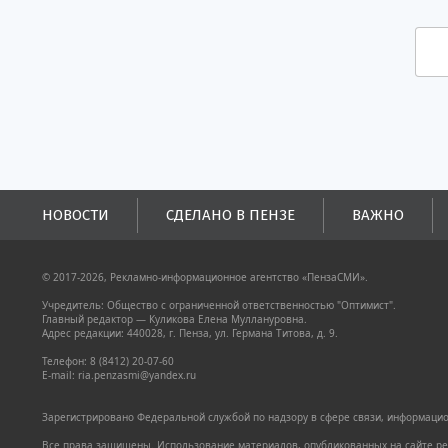
НОВОСТИ
СДЕЛАНО В ПЕНЗЕ
ВАЖНО
© 2017-2026, Рекламно-информационное агентство «ПензаСМИ».
Учредитель: Общество с ограниченной ответственностью "Оптимист".
Главный редактор — Куликова Елена Муллануровна.
Адрес редакции: 440028, г. Пенза, ул. Германа Титова, д. 9.
Телефон: 8 (8412) 20-07-60
E-mail: ria.penzasmi@yandex.ru
Зарегистрировано Федеральной службой по надзору в сфере связи, информацион
Все права защищены. Использование материалов, опубликованных на сайте pen