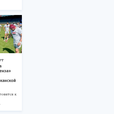
РТ
а
енза»
иканской
овятся к
.