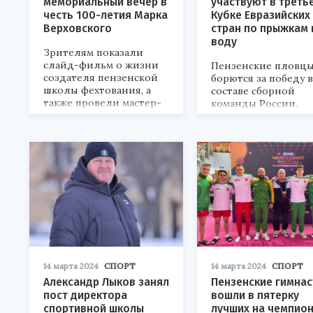
мемориальный вечер в
участвуют в треть
честь 100-летия Марка
Кубке Евразийских
Верховского
стран по прыжкам 
воду
Зрителям показали
слайд-фильм о жизни
Пензенские пловц
создателя пензенской
борются за победу в
школы фехтования, а
составе сборной
также провели мастер-
команды России.
класс по бою на саблях.
14 марта 2024
СПОРТ
14 марта 2024
СПОРТ
Александр Лыков занял
Пензенские гимна
пост директора
вошли в пятерку
спортивной школы
лучших на чемпио