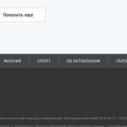
Показать еще
МНЕНИЯ
СПОРТ
ОБ АКТУАЛЬНОМ
ГАЛЕ
ных технологий и массовых коммуникаций. Регистрационный номер ЭЛ № ФС 77 - 72693 
zasmi.ru допускается с обязательной прямой гиперссылкой на страницу, с которой за