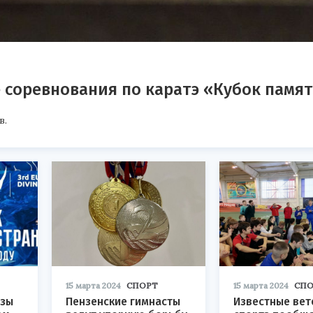
 соревнования по каратэ «Кубок памя
в.
15 марта 2024
СПОРТ
15 марта 2024
СПО
нзы
Пензенские гимнасты
Известные ве