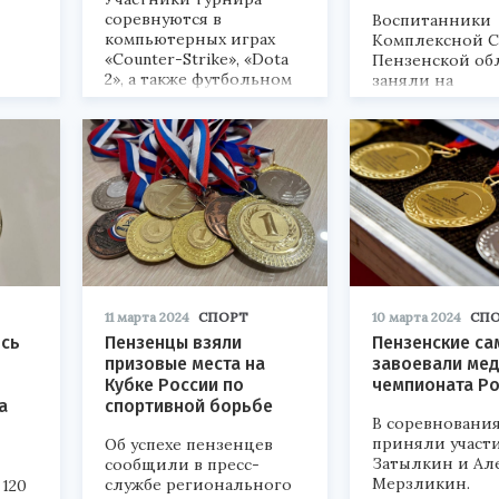
соревнуются в
Воспитанники
компьютерных играх
Комплексной 
«Counter-Strike», «Dota
Пензенской об
2», а также футбольном
заняли на
и гоночном симуляторе.
соревнованиях 
третье места.
11 марта 2024
СПОРТ
10 марта 2024
СП
ось
Пензенцы взяли
Пензенские са
призовые места на
завоевали ме
Кубке России по
чемпионата Ро
а
спортивной борьбе
В соревновани
приняли участ
Об успехе пензенцев
Затылкин и Ал
сообщили в пресс-
Мерзликин.
службе регионального
120