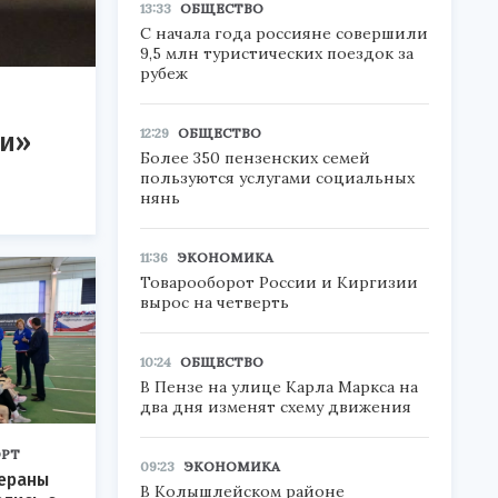
13:33
ОБЩЕСТВО
С начала года россияне совершили
9,5 млн туристических поездок за
рубеж
12:29
ОБЩЕСТВО
ти»
Более 350 пензенских семей
пользуются услугами социальных
нянь
11:36
ЭКОНОМИКА
Товарооборот России и Киргизии
вырос на четверть
10:24
ОБЩЕСТВО
В Пензе на улице Карла Маркса на
два дня изменят схему движения
РТ
09:23
ЭКОНОМИКА
тераны
В Колышлейском районе