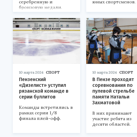
серебренную и
юных спортсменов.
бронзовую медали.
10 марта 2024
СПОРТ
10 марта 2024
СПОРТ
Пензенский
В Пензе проходят
«Дизелист» уступил
соревнования по
рязанской команде в
пулевой стрельбе
серии буллитов
памяти Натальи
Захматовой
Команды встретились в
рамках серии 1/8
В них принимают
финала плей-офф.
участие ребята из
десяти областей.