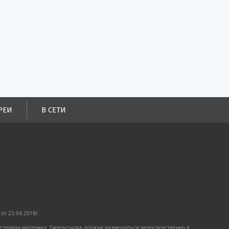
РЕИ
В СЕТИ
от 23.04.2018г.
имствован материал. Гиперссылка должна размещаться непосредственно в