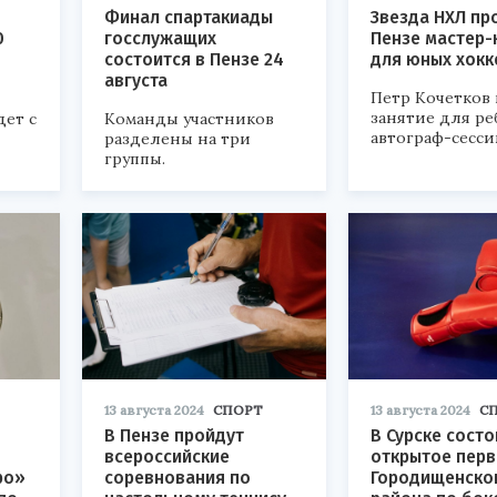
Финал спартакиады
Звезда НХЛ пр
0
госслужащих
Пензе мастер-
состоится в Пензе 24
для юных хокк
августа
Петр Кочетков
занятие для ре
ет с
Команды участников
автограф-сесси
разделены на три
группы.
13 августа 2024
СПОРТ
13 августа 2024
С
В Пензе пройдут
В Сурске состои
всероссийские
открытое перв
ро»
соревнования по
Городищенско