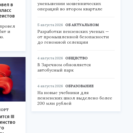
уменьшении мошеннических
овел в
операций во втором квартале
класс
еистов
5 августа 2026
ОБ АКТУАЛЬНОМ
 провел
бят и
Разработки пензенских ученых —
ю.
от промышленной безопасности
до геномной селекции
4 августа 2026
ОБЩЕСТВО
В Заречном обновляется
автобусный парк
4 августа 2026
ОБРАЗОВАНИЕ
На новые учебники для
пензенских школ выделено более
200 млн рублей
ПОРТ
тся III
енство
го