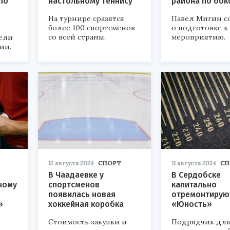
по
настольному теннису
района по бок
На турнире сразятся
Павел Мигин 
более 100 спортсменов
о подготовке к
со всей страны.
мероприятию.
тели
ии.
12 августа 2024
СПОРТ
11 августа 2024
СП
В Чаадаевке у
В Сердобске
ному
спортсменов
капитально
появилась новая
отремонтирую
»
хоккейная коробка
«Юность»
Стоимость закупки и
Подрядчик дл