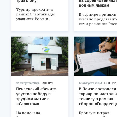
триатлону
на соревнованиях 
водным лыжам
Турнир проходит в
рамках Спартакиады
В турнире приняли
учащихся России.
участие представи
семи регионов Росс
12 августа 2024
СПОРТ
12 августа 2024
СПОРТ
Пензенский «Зенит»
В Пензе состоялся
упустил победу в
турнир по настоль
трудном матче с
теннису в рамках
«Салютом»
сборов «Гвардеец
На поле шла
Бронзу выиграл