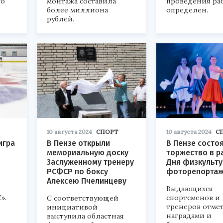
го
монтажа составила
проведения ра
более миллиона
определен.
рублей.
10 августа 2024
СПОРТ
10 августа 2024
С
игра
В Пензе открыли
В Пензе состо
мемориальную доску
торжество в р
Заслуженному тренеру
Дня физкульту
РСФСР по боксу
фоторепорта
Алексею Пчелинцеву
Выдающихся
».
спортсменов и
С соответствующей
тренеров отме
инициативой
наградами и
выступила областная