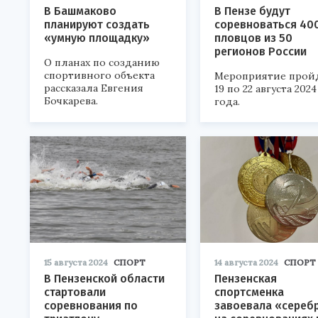
В Башмаково
В Пензе будут
планируют создать
соревноваться 40
«умную площадку»
пловцов из 50
регионов России
О планах по созданию
спортивного объекта
Мероприятие пройд
рассказала Евгения
19 по 22 августа 2024
Бочкарева.
года.
15 августа 2024
СПОРТ
14 августа 2024
СПОРТ
В Пензенской области
Пензенская
стартовали
спортсменка
соревнования по
завоевала «сереб