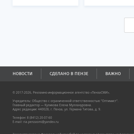
НОВОСТИ
СДЕЛАНО В ПЕНЗЕ
ВАЖНО
© 2017-2026, Рекламно-информационное агентство «ПензаСМИ».
Учредитель: Общество с ограниченной ответственностью "Оптимист".
Главный редактор — Куликова Елена Муллануровна.
Адрес редакции: 440028, г. Пенза, ул. Германа Титова, д. 9.
Телефон: 8 (8412) 20-07-60
E-mail: ria.penzasmi@yandex.ru