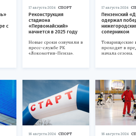
17 августа 2024
СПОРТ
17 августа 2024
С
ль»
Реконструкция
Пензенский «
стадиона
одержал побе
ре с
«Первомайский»
нижегородски
начнется в 2025 году
соперником
Новые сроки озвучили в
Товарищеские 
пресс-службе РК
проходят в пр
«Локомотив-Пенза».
начала сезона.
16 августа 2024
СПОРТ
16 августа 2024
С