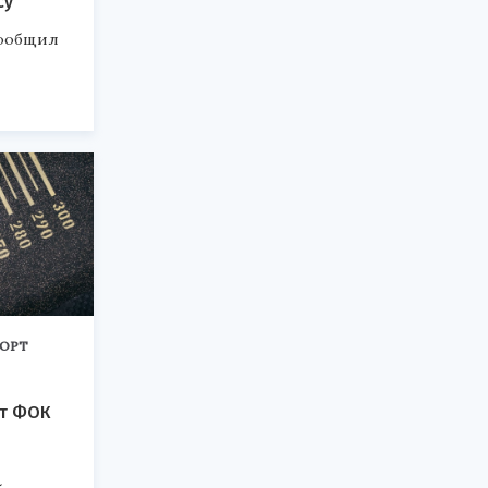
су
сообщил
ОРТ
т ФОК
я