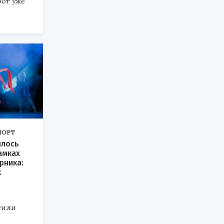
бот уже
ПОРТ
ялось
амках
рника:
ж
тили