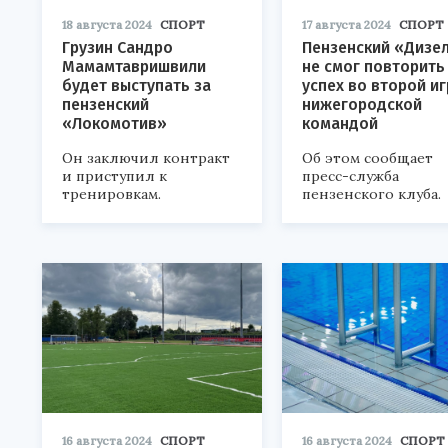
18 августа 2024
СПОРТ
17 августа 2024
СПОРТ
Грузин Сандро
Пензенский «Дизе
Мамамтавришвили
не смог повторить
будет выступать за
успех во второй иг
пензенский
нижегородской
«Локомотив»
командой
Он заключил контракт
Об этом сообщает
и приступил к
пресс-служба
тренировкам.
пензенского клуба.
16 августа 2024
СПОРТ
16 августа 2024
СПОРТ