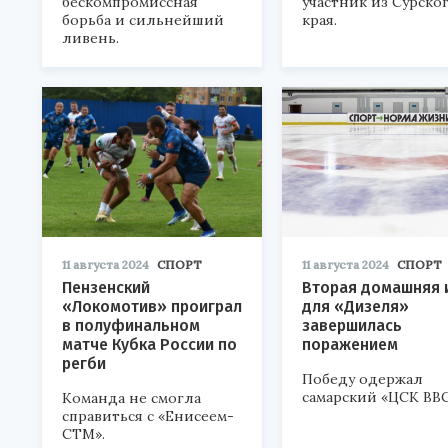
бескомпромиссная
участник из Сурско
борьба и сильнейший
края.
ливень.
11 августа 2024
СПОРТ
11 августа 2024
СПОРТ
Пензенский
Вторая домашняя 
«Локомотив» проиграл
для «Дизеля»
в полуфинальном
завершилась
матче Кубка России по
поражением
регби
Победу одержал
самарский «ЦСК ВВС
Команда не смогла
справиться с «Енисеем-
СТМ».