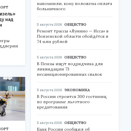
напомнили, кому положена оплата
ПОРТ
больничного
Дизель»
ду над
м
5 августа 2026
ОБЩЕСТВО
Ремонт трассы «Лунино — Исса» в
Пензенской области обойдётся в
игры
74 млн рублей
еддверии
5 августа 2026
ОБЩЕСТВО
В Пензы ищут подрядчика для
ликвидации 73
несанкционированных свалок
5 августа 2026
ЭКОНОМИКА
В России строится 300 гостиниц
по программе льготного
кредитования
5 августа 2026
ОБЩЕСТВО
ПОРТ
Банк России сообщил об