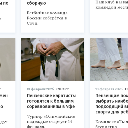
Наш клуб назва
ы по
сборную
командой месяц
Регбийная команда
России соберётся в
е
Сочи.
Т
13 февраля 2025
СПОРТ
13 февраля 2025
С
смен
Пензенские каратисты
Пензенцам по
готовятся к большим
выбрать наиб
по
соревнованиям в Уфе
подходящий в
спорта для ре
Турнир «Олимпийские
надежды» стартует 14
йдут
Комплекс «Ты 
февраля.
бесплатно