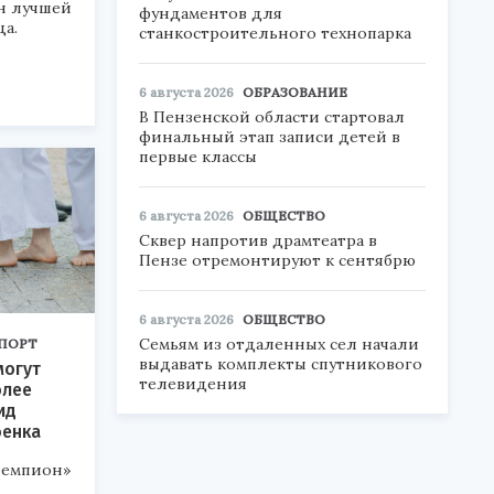
н лучшей
фундаментов для
а.
станкостроительного технопарка
6 августа 2026
ОБРАЗОВАНИЕ
В Пензенской области стартовал
финальный этап записи детей в
первые классы
6 августа 2026
ОБЩЕСТВО
Сквер напротив драмтеатра в
Пензе отремонтируют к сентябрю
6 августа 2026
ОБЩЕСТВО
Семьям из отдаленных сел начали
ПОРТ
выдавать комплекты спутникового
могут
телевидения
олее
ид
бенка
чемпион»