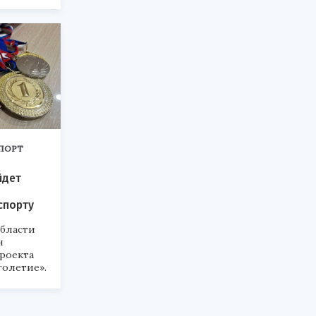
ПОРТ
йдет
спорту
области
н
роекта
голетие».