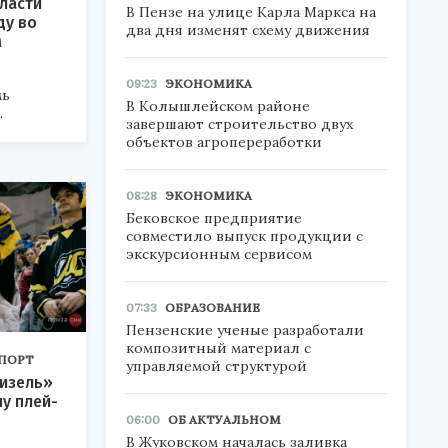
ласти
В Пензе на улице Карла Маркса на
ду во
два дня изменят схему движения
м
09:23
ЭКОНОМИКА
мь
В Колышлейском районе
.
завершают строительство двух
объектов агропереработки
08:28
ЭКОНОМИКА
Бековское предприятие
совместило выпуск продукции с
экскурсионным сервисом
07:33
ОБРАЗОВАНИЕ
Пензенские ученые разработали
композитный материал с
ПОРТ
управляемой структурой
Дизель»
ну плей-
06:00
ОБ АКТУАЛЬНОМ
В Жуковском началась заливка