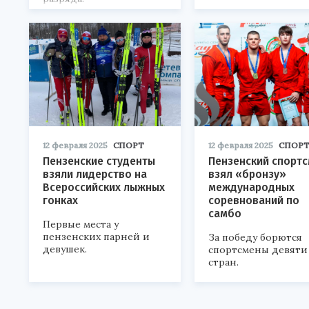
12 февраля 2025
СПОРТ
12 февраля 2025
СПОР
Пензенские студенты
Пензенский спорт
взяли лидерство на
взял «бронзу»
Всероссийских лыжных
международных
гонках
соревнований по
самбо
Первые места у
пензенских парней и
За победу борются
девушек.
спортсмены девяти
стран.