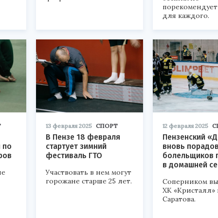
порекомендует
для каждого.
Т
13 февраля 2025
СПОРТ
12 февраля 2025
С
В Пензе 18 февраля
Пензенский «
 по
стартует зимний
вновь порадо
ров
фестиваль ГТО
болельщиков 
в домашней се
ие
Участвовать в нем могут
горожане старше 25 лет.
Соперником вы
ХК «Кристалл» 
Саратова.