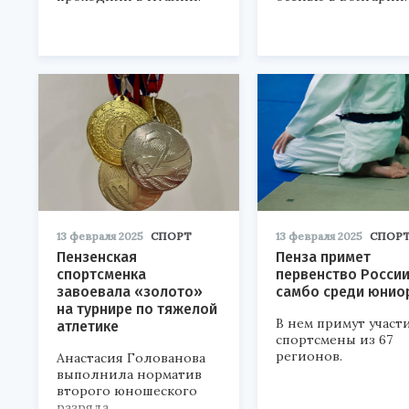
13 февраля 2025
СПОРТ
13 февраля 2025
СПОР
Пензенская
Пенза примет
спортсменка
первенство России
завоевала «золото»
самбо среди юнио
на турнире по тяжелой
В нем примут участ
атлетике
спортсмены из 67
регионов.
Анастасия Голованова
выполнила норматив
второго юношеского
разряда.