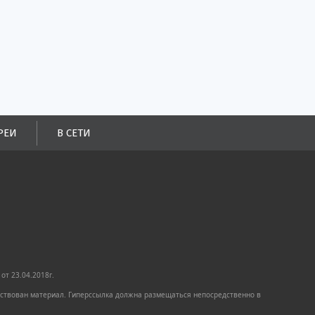
РЕИ
В СЕТИ
от 23.04.2018г.
имствован материал. Гиперссылка должна размещаться непосредственно в