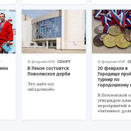
Т
12 февраля 2025
СПОРТ
12 февраля 2025
С
смен
В Пензе состоится
20 февраля в
Поволжское дерби
Городище про
турнир по
Это матч «со
городошному 
звёздочкой».
В Пензенской 
утвержден пла
мероприятий п
«Активное дол