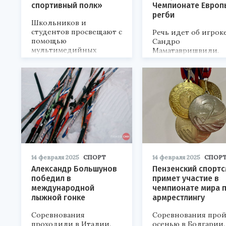
спортивный полк»
Чемпионате Европ
регби
Школьников и
студентов просвещают с
Речь идет об игрок
помощью
Сандро
мультимедийных
Маматавришвили.
лекций.
14 февраля 2025
СПОРТ
14 февраля 2025
СПОР
Александр Большунов
Пензенский спорт
победил в
примет участие в
международной
чемпионате мира 
лыжной гонке
армрестлингу
Соревнования
Соревнования про
проходили в Италии.
осенью в Болгарии.