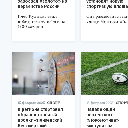
завоевал «золото» на
установят новую
первенстве России
спортивную площа
Глеб Куликов стал
Она разместится на
победителем в беге на
улице Монтажной.
1500 метров.
15 февраля 2025
СПОРТ
15 февраля 2025
СПОР
В регионе стартовал
Нападающий
образовательный
пензенского
проект «Пензенский
«Локомотива»
Бессмертный
выступит на