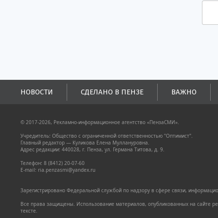
НОВОСТИ
СДЕЛАНО В ПЕНЗЕ
ВАЖНО
© 2017-2026, Рекламно-информационное агентство «ПензаСМИ».
Учредитель: Общество с ограниченной ответственностью "Оптимист".
Главный редактор — Куликова Елена Муллануровна.
Адрес редакции: 440028, г. Пенза, ул. Германа Титова, д. 9.
Телефон: 8 (8412) 20-07-60
E-mail: ria.penzasmi@yandex.ru
Зарегистрировано Федеральной службой по надзору в сфере связи, информацион
Все права защищены. Использование материалов, опубликованных на сайте pen
тексте.