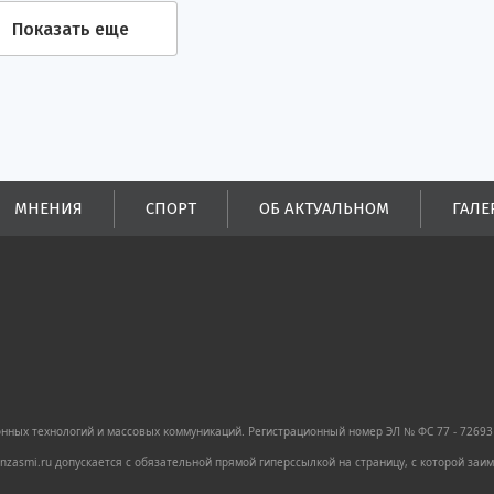
Показать еще
МНЕНИЯ
СПОРТ
ОБ АКТУАЛЬНОМ
ГАЛЕ
ных технологий и массовых коммуникаций. Регистрационный номер ЭЛ № ФС 77 - 72693 
zasmi.ru допускается с обязательной прямой гиперссылкой на страницу, с которой за