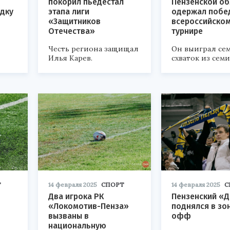
покорил пьедестал
Пензенской об
дку
этапа лиги
одержал побе
«Защитников
всероссийско
Отечества»
турнире
Честь региона защищал
Он выиграл се
Илья Карев.
схваток из семи
Т
14 февраля 2025
СПОРТ
14 февраля 2025
С
Два игрока РК
Пензенский «
«Локомотив-Пенза»
поднялся в зо
вызваны в
офф
национальную