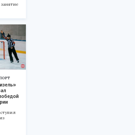
 занятие
ПОРТ
Дизель»
вал
победой
рии
ступил
из