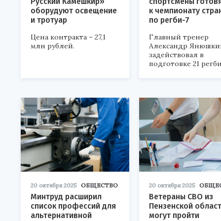
Русский Камешкир»
спортсмены готов
оборудуют освещение
к чемпионату стра
и тротуар
по регби-7
Цена контракта – 27,1
Главный тренер
млн рублей.
Александр Янюшки
задействовал в
подготовке 21 регби
20 октября 2025
ОБЩЕСТВО
20 октября 2025
ОБЩЕ
Минтруд расширил
Ветераны СВО из
список профессий для
Пензенской облас
альтернативной
могут пройти