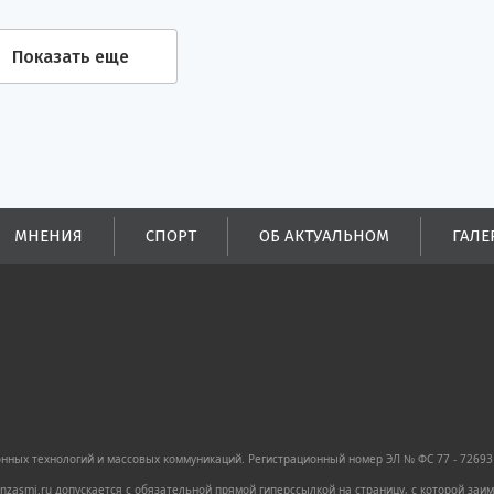
Показать еще
МНЕНИЯ
СПОРТ
ОБ АКТУАЛЬНОМ
ГАЛЕ
ных технологий и массовых коммуникаций. Регистрационный номер ЭЛ № ФС 77 - 72693 
zasmi.ru допускается с обязательной прямой гиперссылкой на страницу, с которой за