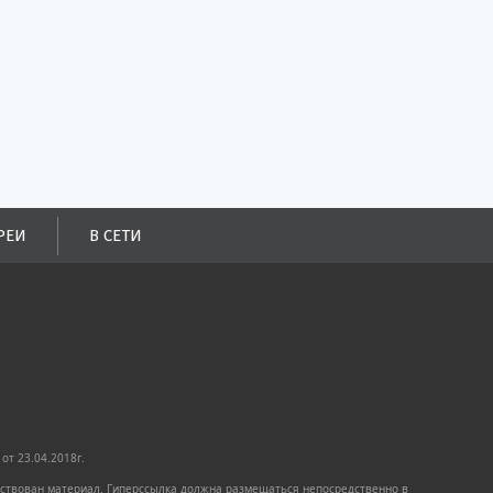
РЕИ
В СЕТИ
от 23.04.2018г.
имствован материал. Гиперссылка должна размещаться непосредственно в