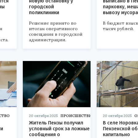
ятся
новую остановку у
выписано в Пе
ны
городской
парковку, ме
поликлиники
вывозу мусора
Решение принято по
В бюджет взыск
н
итогам оперативного
тысяч рублей.
совещания в городской
ста.
администрации.
СТВО
20 октября 2025
ПРОИСШЕСТВИЯ
20 октября 2025
О
Житель Пензы получил
В селе Норовк
ти
условный срок за ложные
Пензенской об
сообщения о
капитально