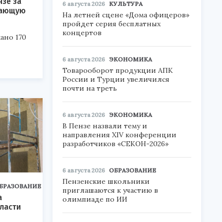
нзе за
6 августа 2026
КУЛЬТУРА
шающую
На летней сцене «Дома офицеров»
пройдет серия бесплатных
концертов
ано 170
6 августа 2026
ЭКОНОМИКА
Товарооборот продукции АПК
России и Турции увеличился
почти на треть
6 августа 2026
ЭКОНОМИКА
В Пензе назвали тему и
направления XIV конференции
разработчиков «СЕКОН-2026»
6 августа 2026
ОБРАЗОВАНИЕ
Пензенские школьники
БРАЗОВАНИЕ
приглашаются к участию в
а
олимпиаде по ИИ
ласти