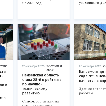
уголовного дел
на 2026 год.
СТВО
20 октября 2025
РОССИЯ И
20 октября 2025
О
МИР
сти
Капремонт дет
Пензенская область
ть
сада №1 в Нев
стала 28-й в рейтинге
начнется в ап
по научно-
ов в
техническому
Здание готовят
развитию
работам.
ино
Список составили на
основе открытых