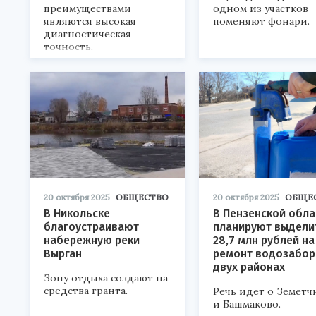
преимуществами
одном из участков
являются высокая
поменяют фонари.
диагностическая
точность.
20 октября 2025
ОБЩЕСТВО
20 октября 2025
ОБЩЕ
В Никольске
В Пензенской обла
благоустраивают
планируют выдели
набережную реки
28,7 млн рублей на
Вырган
ремонт водозабор
двух районах
Зону отдыха создают на
средства гранта.
Речь идет о Земетч
и Башмаково.