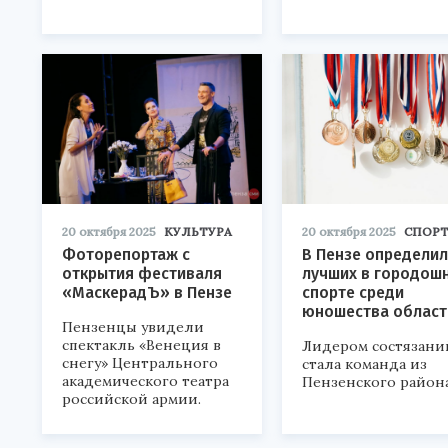
20 октября 2025
КУЛЬТУРА
20 октября 2025
СПОР
Фоторепортаж с
В Пензе определи
открытия фестиваля
лучших в городош
«МаскерадЪ» в Пензе
спорте среди
юношества област
Пензенцы увидели
спектакль «Венеция в
Лидером состязани
снегу» Центрального
стала команда из
академического театра
Пензенского района
российской армии.