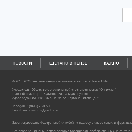
НОВОСТИ
СДЕЛАНО В ПЕНЗЕ
ВАЖНО
© 2017-2026, Рекламно-информационное агентство «ПензаСМИ».
Учредитель: Общество с ограниченной ответственностью "Оптимист".
Главный редактор — Куликова Елена Муллануровна.
Адрес редакции: 440028, г. Пенза, ул. Германа Титова, д. 9.
Телефон: 8 (8412) 20-07-60
E-mail: ria.penzasmi@yandex.ru
Зарегистрировано Федеральной службой по надзору в сфере связи, информацион
Все права защищены. Использование материалов, опубликованных на сайте pen