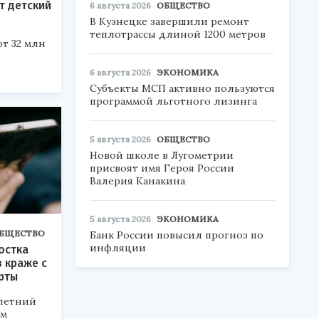
т детский
6 августа 2026
ОБЩЕСТВО
В Кузнецке завершили ремонт
теплотрассы длиной 1200 метров
т 32 млн
6 августа 2026
ЭКОНОМИКА
Субъекты МСП активно пользуются
программой льготного лизинга
5 августа 2026
ОБЩЕСТВО
Новой школе в Лугометрии
присвоят имя Героя России
Валерия Канакина
5 августа 2026
ЭКОНОМИКА
БЩЕСТВО
Банк России повысил прогноз по
инфляции
остка
 краже с
рты
летний
ом