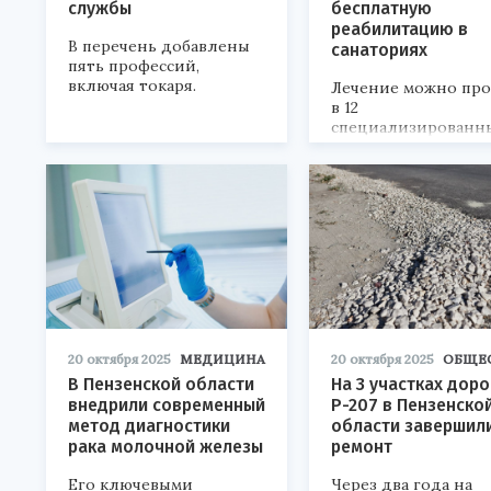
службы
бесплатную
реабилитацию в
В перечень добавлены
санаториях
пять профессий,
включая токаря.
Лечение можно пр
в 12
специализированн
центрах по всей стр
20 октября 2025
МЕДИЦИНА
20 октября 2025
ОБЩЕ
В Пензенской области
На 3 участках доро
внедрили современный
Р-207 в Пензенско
метод диагностики
области завершил
рака молочной железы
ремонт
Его ключевыми
Через два года на