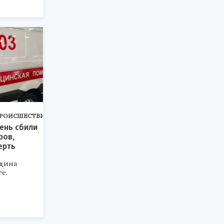
РОИСШЕСТВИЯ
день сбили
ров,
ерть
щина
е.