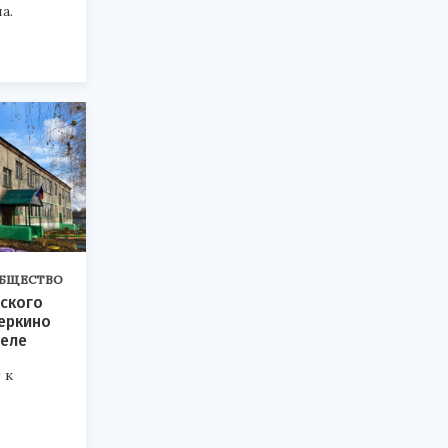
а.
БЩЕСТВО
ского
еркино
реле
 к