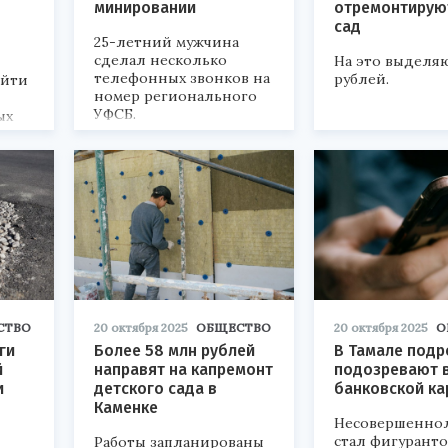
минировании
отремонтирую
сад
25-летний мужчина
сделал несколько
На это выделяю
телефонных звонков на
рублей.
ойти
номер регионального
УФСБ.
ых
ане.
СТВО
20 октября 2025
ОБЩЕСТВО
20 октября 2025
О
ги
Более 58 млн рублей
В Тамале подр
й
направят на капремонт
подозревают в
и
детского сада в
банковской ка
Каменке
Несовершенно
стал фигурант
Работы запланированы