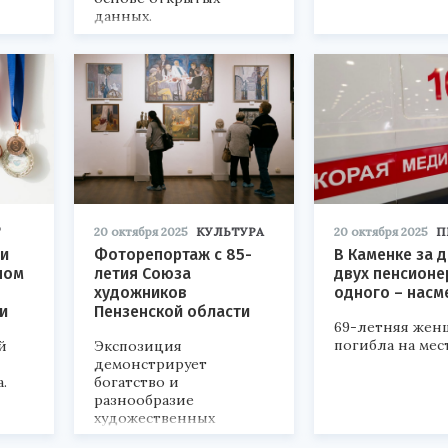
данных.
Т
20 октября 2025
КУЛЬТУРА
20 октября 2025
П
ли
Фоторепортаж с 85-
В Каменке за 
ном
летия Союза
двух пенсионе
художников
одного – насм
и
Пензенской области
69-летняя жен
погибла на мест
й
Экспозиция
демонстрирует
.
богатство и
разнообразие
художественных
традиций региона.