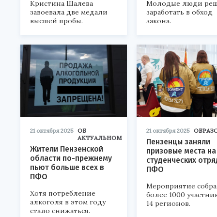
Кристина Шалева
Молодые люди ре
завоевала две медали
заработать в обход
высшей пробы.
закона.
21 октября 2025
ОБ
21 октября 2025
ОБРАЗ
АКТУАЛЬНОМ
Пензенцы заняли
Жители Пензенской
призовые места на
области по-прежнему
студенческих отр
пьют больше всех в
ПФО
ПФО
Мероприятие собр
Хотя потребление
более 1000 участни
алкоголя в этом году
14 регионов.
стало снижаться.