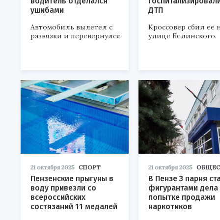
водитель отделался
госпитализировал
ушибами
ДТП
Автомобиль вылетел с
Кроссовер сбил ее 
развязки и перевернулся.
улице Белинского.
21 октября 2025
СПОРТ
21 октября 2025
ОБЩЕС
Пензенские прыгуны в
В Пензе 3 парня ст
воду привезли со
фигурантами дела
всероссийских
попытке продажи
состязаний 11 медалей
наркотиков