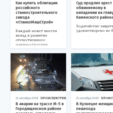
Как купить облигации
Суд продлил арест
российского
обвиняемому в
станкостроительного
нападении на глав
завода
Каменского район
«СтанкоМашСтрой»
Ходатайство защит
удовлетворено не 
Каждый может внести
вклад в развитие
отечественного
машиностроения.
21 октября 2025
ПРОИСШЕСТВИЯ
21 октября 2025
ПРОИС
В аварии на трассе М-5 в
В Кузнецке женщи
Городищенском районе
пешехода