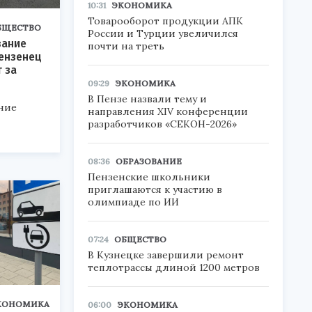
10:31
ЭКОНОМИКА
Товарооборот продукции АПК
БЩЕСТВО
России и Турции увеличился
вание
почти на треть
ензенец
 за
09:29
ЭКОНОМИКА
В Пензе назвали тему и
ние
направления XIV конференции
разработчиков «СЕКОН-2026»
08:36
ОБРАЗОВАНИЕ
Пензенские школьники
приглашаются к участию в
олимпиаде по ИИ
07:24
ОБЩЕСТВО
В Кузнецке завершили ремонт
теплотрассы длиной 1200 метров
КОНОМИКА
06:00
ЭКОНОМИКА