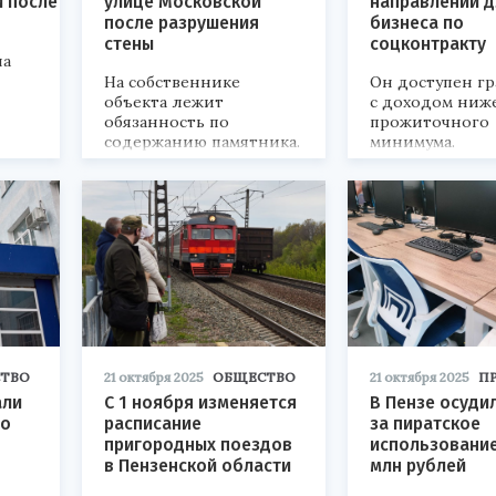
и после
улице Московской
направлений д
после разрушения
бизнеса по
стены
соцконтракту
на
На собственнике
Он доступен г
объекта лежит
с доходом ниж
обязанность по
прожиточного
содержанию памятника.
минимума.
ТВО
21 октября 2025
ОБЩЕСТВО
21 октября 2025
П
али
С 1 ноября изменяется
В Пензе осуди
 о
расписание
за пиратское
пригородных поездов
использование
в Пензенской области
млн рублей