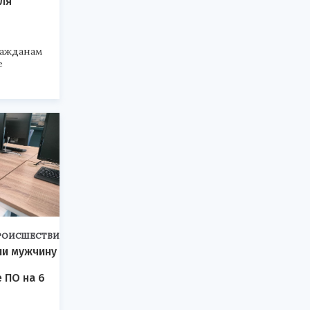
ля
ражданам
е
РОИСШЕСТВИЯ
ли мужчину
 ПО на 6