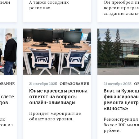
шили
А также соседних
Он приобрел п
регионах.
версии програ
создания эскиз
ОВАНИЕ
21 октября 2025
ОБРАЗОВАНИЕ
21 октября 2025
О
Юные краеведы региона
Власти Кузнец
 слете
ответят на вопросы
финансирован
ядов
онлайн-олимпиады
ремонта центр
«Юность»
Пройдет мероприятие
областного уровня.
ало
Реконструкция 
ков из
более 100 мил
рублей.