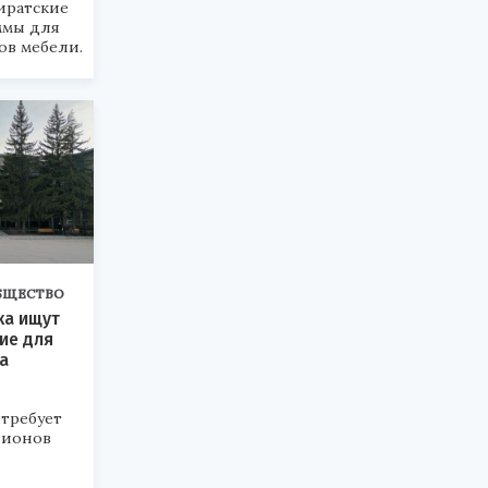
иратские
ммы для
ов мебели.
БЩЕСТВО
ка ищут
ие для
а
требует
лионов