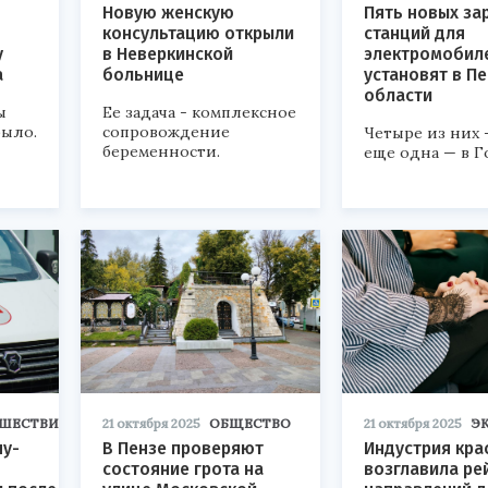
Новую женскую
Пять новых за
консультацию открыли
станций для
у
в Неверкинской
электромобил
а
больнице
установят в П
области
ы
Ее задача - комплексное
было.
сопровождение
Четыре из них 
беременности.
еще одна — в 
ШЕСТВИЯ
21 октября 2025
ОБЩЕСТВО
21 октября 2025
Э
ну-
В Пензе проверяют
Индустрия кра
состояние грота на
возглавила ре