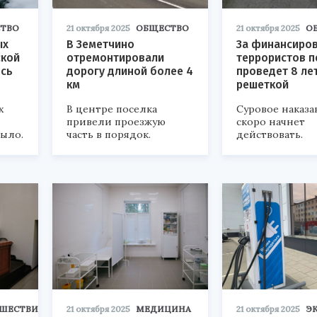
ТВО
21 октября 2025
ОБЩЕСТВО
21 октября 2025
О
ых
В Земетчино
За финансиро
ской
отремонтировали
террористов п
ось
дорогу длиной более 4
проведет 8 лет
км
решеткой
х
В центре поселка
Суровое наказа
привели проезжую
скоро начнет
было.
часть в порядок.
действовать.
ШЕСТВИЯ
21 октября 2025
МЕДИЦИНА
21 октября 2025
Э