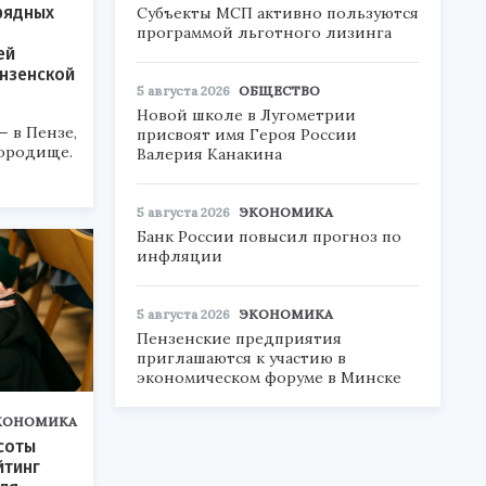
рядных
Субъекты МСП активно пользуются
программой льготного лизинга
ей
ензенской
5 августа 2026
ОБЩЕСТВО
Новой школе в Лугометрии
— в Пензе,
присвоят имя Героя России
Городище.
Валерия Канакина
5 августа 2026
ЭКОНОМИКА
Банк России повысил прогноз по
инфляции
5 августа 2026
ЭКОНОМИКА
Пензенские предприятия
приглашаются к участию в
экономическом форуме в Минске
КОНОМИКА
соты
йтинг