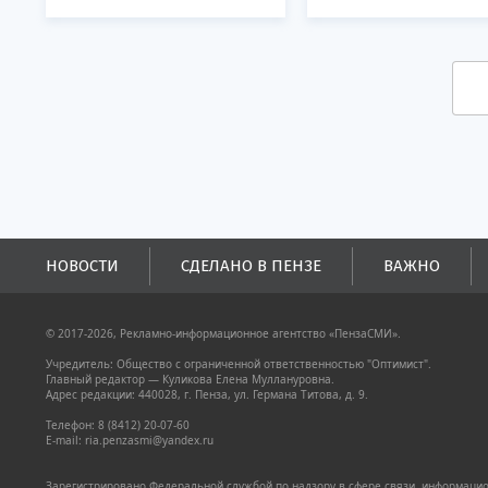
НОВОСТИ
СДЕЛАНО В ПЕНЗЕ
ВАЖНО
© 2017-2026, Рекламно-информационное агентство «ПензаСМИ».
Учредитель: Общество с ограниченной ответственностью "Оптимист".
Главный редактор — Куликова Елена Муллануровна.
Адрес редакции: 440028, г. Пенза, ул. Германа Титова, д. 9.
Телефон: 8 (8412) 20-07-60
E-mail: ria.penzasmi@yandex.ru
Зарегистрировано Федеральной службой по надзору в сфере связи, информацион