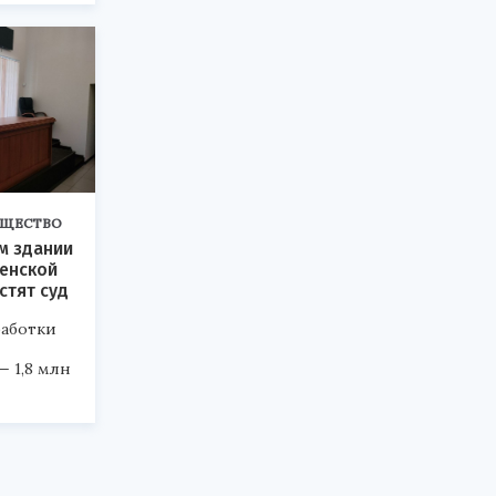
ЩЕСТВО
м здании
зенской
стят суд
работки
 1,8 млн