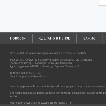
НОВОСТИ
СДЕЛАНО В ПЕНЗЕ
ВАЖНО
© 2017-2026, Рекламно-информационное агентство «ПензаСМИ».
Учредитель: Общество с ограниченной ответственностью "Оптимист".
Главный редактор — Куликова Елена Муллануровна.
Адрес редакции: 440028, г. Пенза, ул. Германа Титова, д. 9.
Телефон: 8 (8412) 20-07-60
E-mail: ria.penzasmi@yandex.ru
Зарегистрировано Федеральной службой по надзору в сфере связи, информацион
Все права защищены. Использование материалов, опубликованных на сайте pen
тексте.
Настоящий ресурс может содержать материалы 18+.