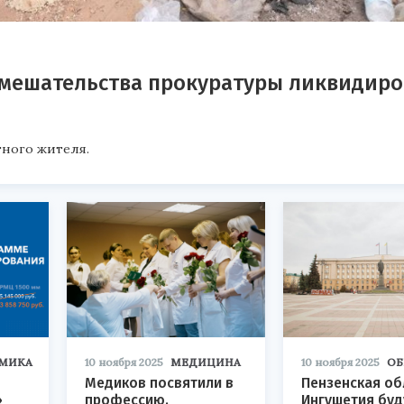
вмешательства прокуратуры ликвидир
тного жителя.
МИКА
10 ноября 2025
МЕДИЦИНА
10 ноября 2025
ОБ
Медиков посвятили в
Пензенская об
»
профессию.
Ингушетия буд