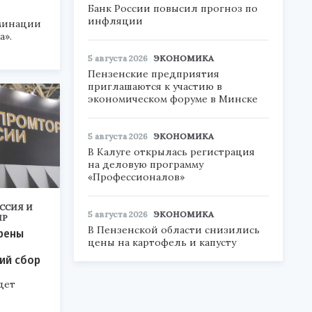
Банк России повысил прогноз по
инфляции
минации
а».
5 августа 2026
ЭКОНОМИКА
Пензенские предприятия
приглашаются к участию в
экономическом форуме в Минске
5 августа 2026
ЭКОНОМИКА
В Калуге открылась регистрация
на деловую программу
«Профессионалов»
ССИЯ И
5 августа 2026
ЭКОНОМИКА
ИР
В Пензенской области снизились
рены
цены на картофель и капусту
ий сбор
дет