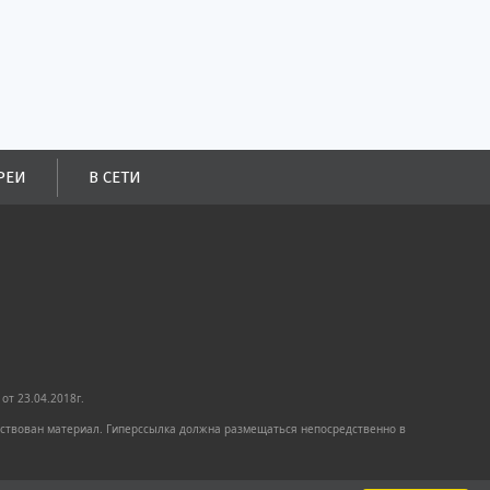
РЕИ
В СЕТИ
от 23.04.2018г.
имствован материал. Гиперссылка должна размещаться непосредственно в