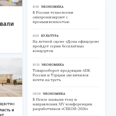
12:19
ЭКОНОМИКА
В России технологии
синхронизируют с
промышленностью
овали
11:29
КУЛЬТУРА
На летней сцене «Дома офицеров»
пройдет серия бесплатных
концертов
10:31
ЭКОНОМИКА
Товарооборот продукции АПК
России и Турции увеличился
почти на треть
09:29
ЭКОНОМИКА
В Пензе назвали тему и
направления XIV конференции
ЩЕСТВО
разработчиков «СЕКОН-2026»
ласть и
ут