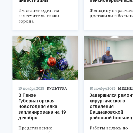
инвестициям
пенсионерка-пеше
Им станет один из
Женщину с травма
заместитель главы
доставили в больни
города.
10 ноября 2025
КУЛЬТУРА
10 ноября 2025
МЕДИЦ
В Пензе
Завершился ремон
Губернаторская
хирургического
новогодняя елка
отделения
запланирована на 19
Башмаковской
декабря
районной больниц
Представление
Работы велись по