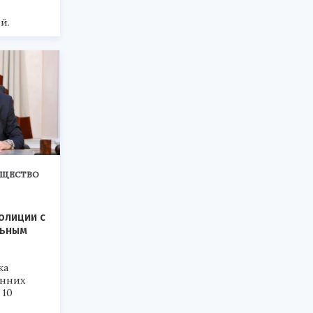
й.
ЩЕСТВО
олиции с
льным
ка
енних
 10