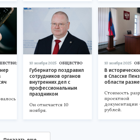
ШЕСТВИЯ
10 ноября 2025
ОБЩЕСТВО
10 ноября 2025
ОБ
онер
Губернатор поздравил
В историческо
м
сотрудников органов
в Спасске Пен
сяч
внутренних дел с
области разме
профессиональным
Стоимость раз
праздником
проектной
овалось
документации —
Он отмечается 10
рублей.
ноября.
Показать еще