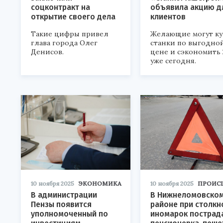
соцконтракт на
объявила акцию д
открытие своего дела
клиентов
Такие цифры привел
Желающие могут ку
глава города Олег
станки по выгодно
Денисов.
цене и сэкономить
уже сегодня.
10 ноября 2025
ЭКОНОМИКА
10 ноября 2025
ПРОИС
В администрации
В Нижнеломовско
Пензы появится
районе при столкн
уполномоченный по
иномарок пострад