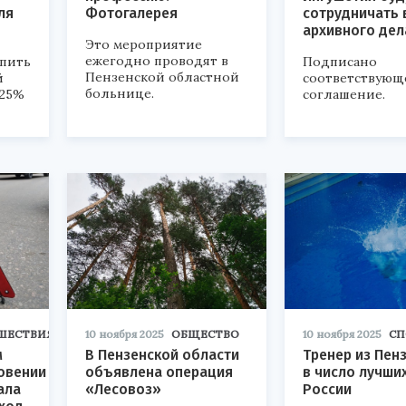
ля
Фотогалерея
сотрудничать 
архивного дел
Это мероприятие
ежегодно проводят в
пить
Подписано
Пензенской областной
й
соответствующ
больнице.
 25%
соглашение.
ШЕСТВИЯ
10 ноября 2025
ОБЩЕСТВО
10 ноября 2025
СП
м
В Пензенской области
Тренер из Пен
овении
объявлена операция
в число лучших
ала
«Лесовоз»
России