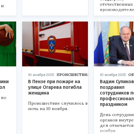
отечественных
 и
производителе
10 ноября 2025
ПРОИСШЕСТВИЯ
10 ноября 2025
ОБ
ники
В Пензе при пожаре на
Вадим Супиков
ол
улице Огарева погибла
поздравил
женщина
сотрудников п
 по
профессиона
Происшествие случилось в
праздником
ночь на 10 ноября.
День сотрудни
органов внутр
дел отмечается
ноября.