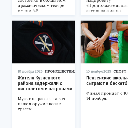
состоится в областном
нацпроекту
драматическом театре
«Продолжительная
имени А.В.
активная жизнь».
Луначарского.
10 ноября 2025
ПРОИСШЕСТВИЯ
10 ноября 2025
СПОРТ
Жителя Кузнецкого
Пензенские школь
района задержали с
сыграют в баскетб
пистолетом и патронами
Финал пройдет с 10
14 ноября.
Мужчина рассказал, что
нашел оружие возле
трассы.