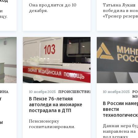
ход
Она продлится до 10
Татьяна Лукаш
декабря.
победила в но
ми
«Тренер резерв
цу.
ИНА
10 ноября 2025
ПРОИСШЕСТВИЯ
10 ноября 2025
РО
М
т
В Пензе 76-летняя
В России наме
автоледи на иномарке
ввести
пострадала в ДТП
технологическ
Пенсионерку
ы
Данная мера бу
госпитализировали.
направлена на
поддержку