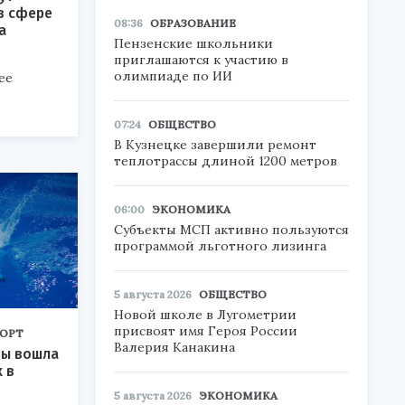
в сфере
08:36
ОБРАЗОВАНИЕ
а
Пензенские школьники
приглашаются к участию в
олимпиаде по ИИ
ее
07:24
ОБЩЕСТВО
В Кузнецке завершили ремонт
теплотрассы длиной 1200 метров
06:00
ЭКОНОМИКА
Субъекты МСП активно пользуются
программой льготного лизинга
5 августа 2026
ОБЩЕСТВО
Новой школе в Лугометрии
присвоят имя Героя России
ОРТ
Валерия Канакина
зы вошла
 в
5 августа 2026
ЭКОНОМИКА