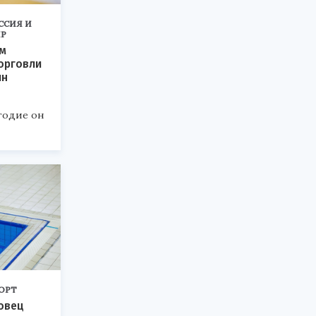
ССИЯ И
Р
ем
орговли
лн
годие он
ОРТ
овец