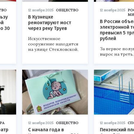
ТВО
12 ноября 2025
ОБЩЕСТВО
12 ноября 2025
РО
МИ
льзу
В Кузнецке
В России объ
ой
ремонтируют мост
электронной т
о 30
через реку Труев
превысил 5 тр
рублей
Искусственное
сооружение находится
За первое полу
на улице Стекловской.
вырос на треть.
РА
12 ноября 2025
ОБЩЕСТВО
12 ноября 2025
СП
еатр
С начала года в
Пензенский пл