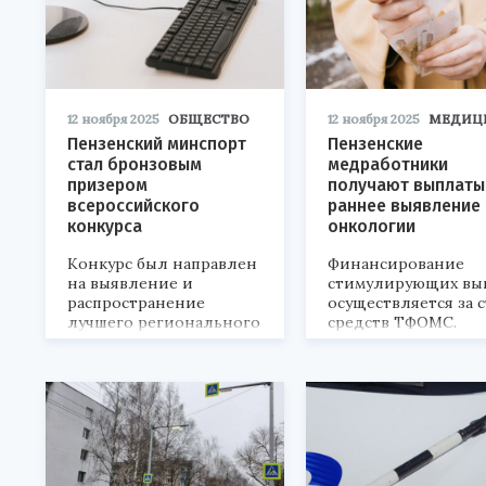
12 ноября 2025
ОБЩЕСТВО
12 ноября 2025
МЕДИЦ
Пензенский минспорт
Пензенские
стал бронзовым
медработники
призером
получают выплаты
всероссийского
раннее выявление
конкурса
онкологии
Конкурс был направлен
Финансирование
на выявление и
стимулирующих вы
распространение
осуществляется за с
лучшего регионального
средств ТФОМС.
опыта.