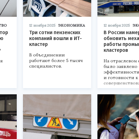
ТВО
12 ноября 2025
ЭКОНОМИКА
12 ноября 2025
ЭК
ктор
Три сотни пензенских
В России наме
лю
компаний вошли в ИТ-
обновить мех
кластер
работы промы
у
кластеров
В объединении
работают более 5 тысяч
ля
На отраслевом
специалистов.
было заявлено 
эффективности
и готовности к
совершенство
кластерной по