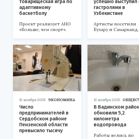
товарищеская игра по
успешно выступил 
адаптивному
гастролями в
баскетболу
Узбекистане
Проект реализует АНО
Артисты посетили
«Больше, чем спорт».
Бухару и Самарканд.
12 ноября 2025
ЭКОНОМИКА
12 ноября 2025
ОБЩЕС
Число
В Вадинском райо
предпринимателей в
обновили 5,2
Сердобском районе
километра
Пензенской области
водопровода
превысило тысячу
Работы велись по