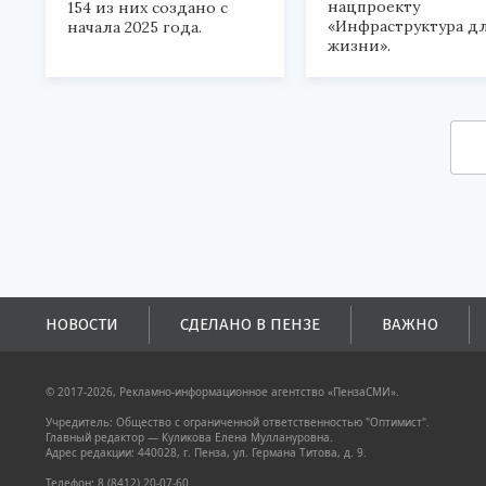
нацпроекту
154 из них создано с
«Инфраструктура д
начала 2025 года.
жизни».
НОВОСТИ
СДЕЛАНО В ПЕНЗЕ
ВАЖНО
© 2017-2026, Рекламно-информационное агентство «ПензаСМИ».
Учредитель: Общество с ограниченной ответственностью "Оптимист".
Главный редактор — Куликова Елена Муллануровна.
Адрес редакции: 440028, г. Пенза, ул. Германа Титова, д. 9.
Телефон: 8 (8412) 20-07-60