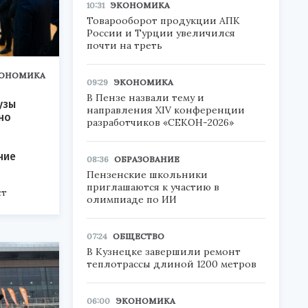
10:31
ЭКОНОМИКА
Товарооборот продукции АПК
России и Турции увеличился
почти на треть
ОНОМИКА
09:29
ЭКОНОМИКА
В Пензе назвали тему и
узы
направления XIV конференции
но
разработчиков «СЕКОН-2026»
ние
08:36
ОБРАЗОВАНИЕ
Пензенские школьники
приглашаются к участию в
ст
олимпиаде по ИИ
опытом и
07:24
ОБЩЕСТВО
В Кузнецке завершили ремонт
теплотрассы длиной 1200 метров
06:00
ЭКОНОМИКА