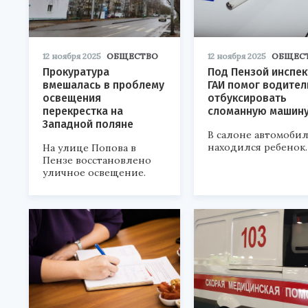
12 ноября 2025
ОБЩЕСТВО
12 ноября 2025
ОБЩЕС
Прокуратура
Под Пензой инспе
вмешалась в проблему
ГАИ помог водите
освещения
отбуксировать
перекрестка на
сломанную машин
Западной поляне
В салоне автомоби
находился ребенок.
На улице Попова в
Пензе восстановлено
уличное освещение.