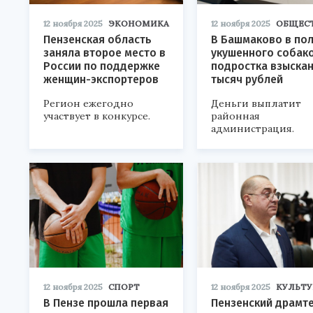
12 ноября 2025
ЭКОНОМИКА
12 ноября 2025
ОБЩЕС
Пензенская область
В Башмаково в по
заняла второе место в
укушенного собак
России по поддержке
подростка взыскан
женщин-экспортеров
тысяч рублей
Регион ежегодно
Деньги выплатит
участвует в конкурсе.
районная
администрация.
12 ноября 2025
СПОРТ
12 ноября 2025
КУЛЬТУ
В Пензе прошла первая
Пензенский драмт