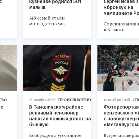
с
Кузнецке родился 501
Сергей Исаев 
малыш
«бронзу» на
чемпионате Р
148 семей стали
многодетными.
Соревнования 
в Казани.
ТВО
12 ноября 2025
ПРОИСШЕСТВИЯ
12 ноября 2025
СП
не
В Тамалинском районе
Фоторепортаж
ревнивый пенсионер
пензенского «
написал ложный донос на
с новокузнецк
бывшую
«Металлургом
Возбуждено уголовное
Встреча заверш