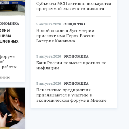
Субъекты МСП активно пользуются
программой льготного лизинга
ОНОМИКА
5 августа 2026
ОБЩЕСТВО
рены
Новой школе в Лугометрии
анизм
присвоят имя Героя России
Валерия Канакина
шленных
 форуме
5 августа 2026
ЭКОНОМИКА
об
Банк России повысил прогноз по
 работы
инфляции
ванию
литики.
5 августа 2026
ЭКОНОМИКА
Пензенские предприятия
приглашаются к участию в
экономическом форуме в Минске