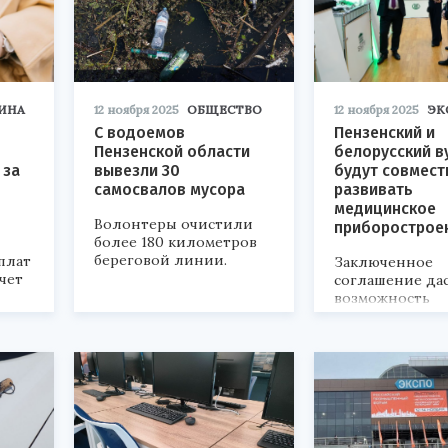
ИНА
12 ноября 2025
ОБЩЕСТВО
12 ноября 2025
ЭК
С водоемов
Пензенский и
Пензенской области
белорусский в
 за
вывезли 30
будут совмест
самосвалов мусора
развивать
медицинское
Волонтеры очистили
приборострое
более 180 километров
береговой линии.
плат
Заключенное
чет
соглашение да
возможность
обмениваться 
знаниями.