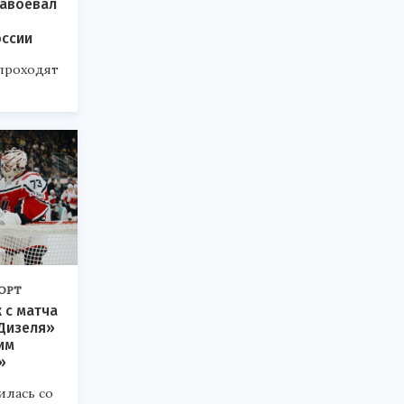
завоевал
оссии
проходят
ОРТ
 с матча
Дизеля»
им
»
илась со