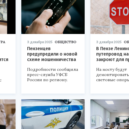
УРА
3 декабря 2025
ОБЩЕСТВО
3 декабря 2025
О
Пензенцев
В Пензе Ленин
предупредили о новой
путепровод на
ится
схеме мошенничества
закроют для п
Подробности сообщила
На мосту будут
пресс-служба УФСБ
демонтировать
России по региону.
световые опоры
с