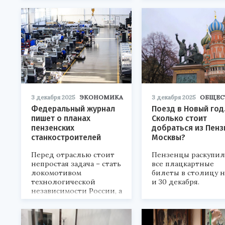
промышленной
автоматизации.
3 декабря 2025
ЭКОНОМИКА
3 декабря 2025
ОБЩЕС
Федеральный журнал
Поезд в Новый год
пишет о планах
Сколько стоит
пензенских
добраться из Пенз
станкостроителей
Москвы?
Перед отраслью стоит
Пензенцы раскупи
непростая задача – стать
все плацкартные
локомотивом
билеты в столицу н
технологической
и 30 декабря.
независимости России, а
для этого требуется
восстановить
полноценный комплекс