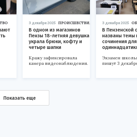
ТВО
3 декабря 2025
ПРОИСШЕСТВИЯ
3 декабря 2025
ОБ
шают
В одном из магазинов
В Пензенской 
сть
Пензы 18-летняя девушка
названы темы 
украла брюки, кофту и
сочинения для
четыре шапки
одиннадцатик
Кражу зафиксировала
Экзамен школь
камера видеонаблюдения.
пишут 3 декабр
Показать еще