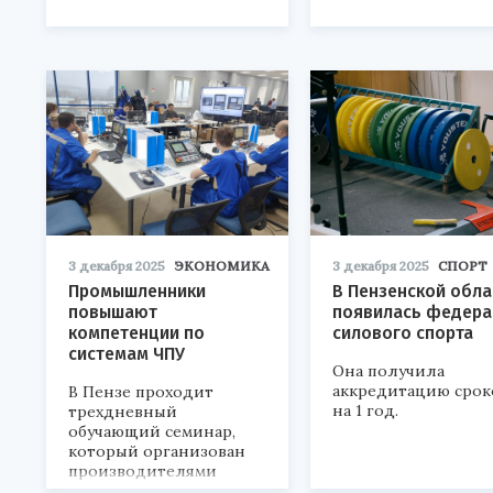
3 декабря 2025
ЭКОНОМИКА
3 декабря 2025
СПОРТ
Промышленники
В Пензенской обла
повышают
появилась федера
компетенции по
силового спорта
системам ЧПУ
Она получила
аккредитацию срок
В Пензе проходит
на 1 год.
трехдневный
обучающий семинар,
который организован
производителями
приборов и средств