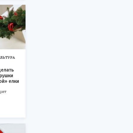
ЛЬТУРА
делать
грушки
ой» елки
дит