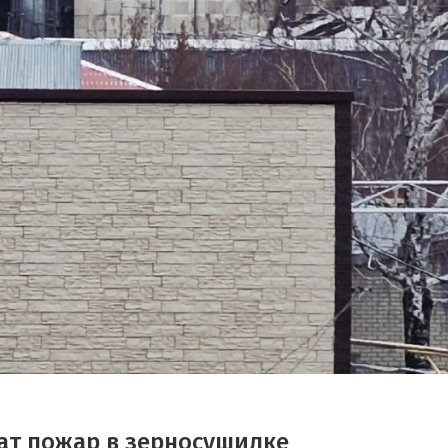
шат пожар в зерносушилке