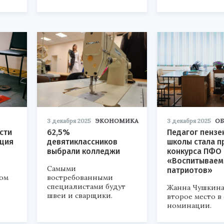
3 декабря 2025
ЭКОНОМИКА
3 декабря 2025
ОБ
сти
62,5%
Педагог пензе
ция
девятиклассников
школы стала п
выбрали колледжи
конкурса ПФО
«Воспитываем
Самыми
патриотов»
ом
востребованными
специалистами будут
Жанна Чушкина
швеи и сварщики.
второе место в
номинации.