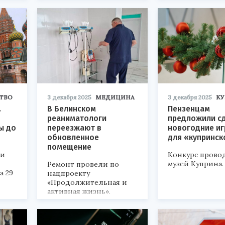
ТВО
3 декабря 2025
МЕДИЦИНА
3 декабря 2025
КУ
.
В Белинском
Пензенцам
реаниматологи
предложили с
ы до
переезжают в
новогодние и
обновленное
для «купринск
помещение
ли
Конкурс прово
музей Куприна.
Ремонт провели по
а 29
нацпроекту
«Продолжительная и
активная жизнь».