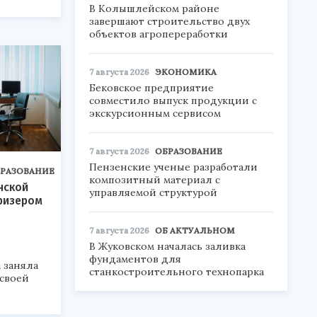
В Колышлейском районе
завершают строительство двух
объектов агропереработки
7 августа 2026
ЭКОНОМИКА
Бековское предприятие
совместило выпуск продукции с
экскурсионным сервисом
7 августа 2026
ОБРАЗОВАНИЕ
Пензенские ученые разработали
РАЗОВАНИЕ
композитный материал с
нской
управляемой структурой
ризером
7 августа 2026
ОБ АКТУАЛЬНОМ
В Жуковском началась заливка
фундаментов для
 заняла
станкостроительного технопарка
 своей