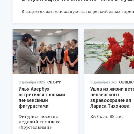
В соцсетях жители жалуются на резкий запах горен
3 декабря 2025
СПОРТ
3 декабря 2025
ОБЩЕС
Илья Авербух
Ушла из жизни вет
встретился с юными
пензенского
пензенскими
здравоохранения
фигуристами
Лариса Тихонова
Фигурист посетил
Ей было 88 лет.
ледовый комплекс
«Хрустальный».