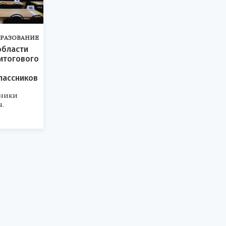
РАЗОВАНИЕ
области
итогового
лассников
ники
я.