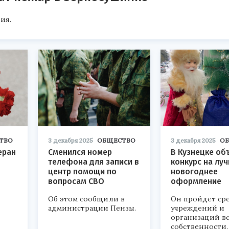
ия.
ТВО
3 декабря 2025
ОБЩЕСТВО
3 декабря 2025
О
еран
Сменился номер
В Кузнецке об
телефона для записи в
конкурс на лу
центр помощи по
новогоднее
вопросам СВО
оформление
Об этом сообщили в
Он пройдет ср
администрации Пензы.
учреждений и
организаций в
собственности.