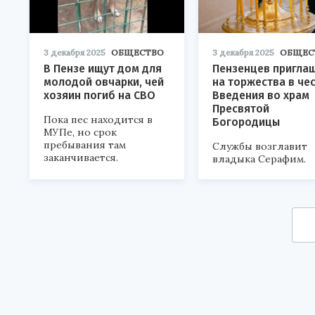
3 декабря 2025
ОБЩЕСТВО
3 декабря 2025
ОБЩЕС
В Пензе ищут дом для
Пензенцев пригла
молодой овчарки, чей
на торжества в че
хозяин погиб на СВО
Введения во храм
Пресвятой
Пока пес находится в
Богородицы
МУПе, но срок
пребывания там
Службы возглавит
заканчивается.
владыка Серафим.