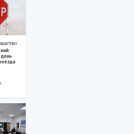
БЩЕСТВО
ский
 день
роезда
.