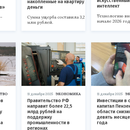
искусственный
накопленные на квартиру
интеллект
в»
деньги
Технологию вн
 –
Сумма ущерба составила 3,2
начале 2026 год
млн рублей.
ТВО
11 декабря 2025
ЭКОНОМИКА
11 декабря 2025
Э
ов
Правительство РФ
Инвестиции в 
направит более 22,5
капитал Пензе
у
млрд рублей на
области снизи
поддержку
девять месяце
на
промышленности в
года
регионах