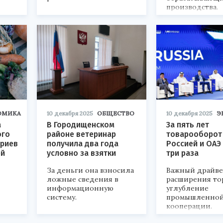
производства.
ОМИКА
10 декабря 2025
ОБЩЕСТВО
10 декабря 2025
Э
а
В Городищенском
За пять лет
ого
районе ветеринар
товарооборот
ариев
получила два года
Россией и ОАЭ
ей
условно за взятки
три раза
За деньги она взносила
Важный драйве
ложные сведения в
расширения то
информационную
углубление
систему.
промышленно
кооперации.