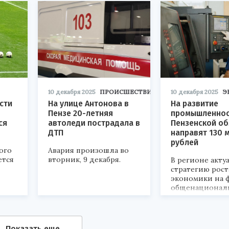
10 декабря 2025
ПРОИСШЕСТВИЯ
10 декабря 2025
Э
сти
На улице Антонова в
На развитие
Пензе 20-летняя
промышленнос
ся
автоледи пострадала в
Пензенской об
ДТП
направят 130 
рублей
ого
Авария произошла во
ется
вторник, 9 декабря.
В регионе акт
стратегию рост
экономики на 
общенационал
целей.
Показать еще