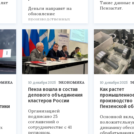
елят
Такие данные 
Пензастат.
Деньги направят на
обновление
производственных
мощностей.
ОМИКА
10 декабря 2025
ЭКОНОМИКА
10 декабря 2025
Э
Пенза вошла в состав
Как растет
в
делового объединения
промышленно
кластеров России
производство 
стики
Пензенской об
Организацией
подписано 25
Основной вкла
соглашений о
положительну
сотрудничестве с 41
х
динамику обес
регионом.
обрабатывающ