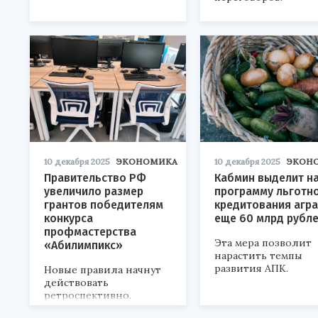
10 декабря 2025
ЭКОНОМИКА
10 декабря 2025
ЭКОН
Правительство РФ
Кабмин выделит н
увеличило размер
программу льготн
грантов победителям
кредитования агр
конкурса
еще 60 млрд рубл
профмастерства
Эта мера позволит
«Абилимпикс»
нарастить темпы
развития АПК.
Новые правила начнут
действовать
ретроспективно.