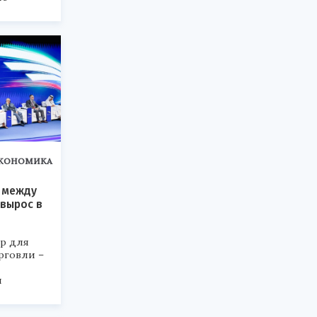
КОНОМИКА
 между
 вырос в
р для
рговли –
й