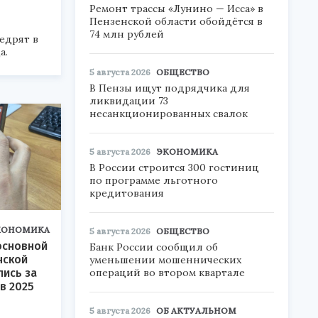
Ремонт трассы «Лунино — Исса» в
Пензенской области обойдётся в
74 млн рублей
едрят в
а.
5 августа 2026
ОБЩЕСТВО
В Пензы ищут подрядчика для
ликвидации 73
несанкционированных свалок
5 августа 2026
ЭКОНОМИКА
В России строится 300 гостиниц
по программе льготного
кредитования
КОНОМИКА
5 августа 2026
ОБЩЕСТВО
основной
Банк России сообщил об
нской
уменьшении мошеннических
операций во втором квартале
лись за
в 2025
5 августа 2026
ОБ АКТУАЛЬНОМ