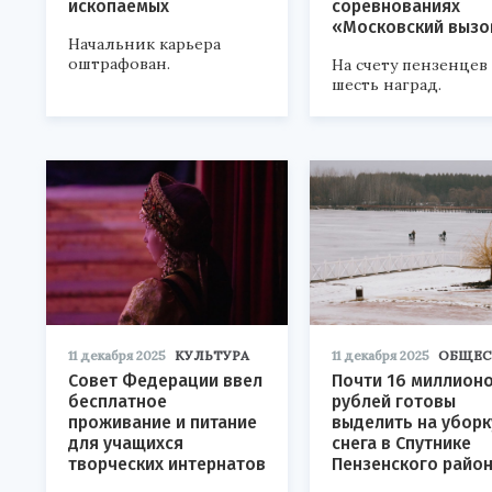
ископаемых
соревнованиях
«Московский вызо
Начальник карьера
оштрафован.
На счету пензенцев
шесть наград.
11 декабря 2025
КУЛЬТУРА
11 декабря 2025
ОБЩЕС
Совет Федерации ввел
Почти 16 миллион
бесплатное
рублей готовы
проживание и питание
выделить на уборк
для учащихся
снега в Спутнике
творческих интернатов
Пензенского райо