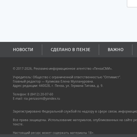
НОВОСТИ
СДЕЛАНО В ПЕНЗЕ
ВАЖНО
© 2017-2026, Рекламно-информационное агентство «ПензаСМИ».
Учредитель: Общество с ограниченной ответственностью "Оптимист".
Главный редактор — Куликова Елена Муллануровна.
Адрес редакции: 440028, г. Пенза, ул. Германа Титова, д. 9.
Телефон: 8 (8412) 20-07-60
E-mail: ria.penzasmi@yandex.ru
Зарегистрировано Федеральной службой по надзору в сфере связи, информацион
Все права защищены. Использование материалов, опубликованных на сайте pen
тексте.
Настоящий ресурс может содержать материалы 18+.