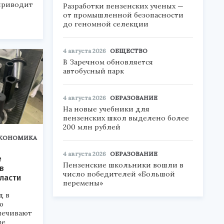
приводит
Разработки пензенских ученых —
от промышленной безопасности
до геномной селекции
4 августа 2026
ОБЩЕСТВО
В Заречном обновляется
автобусный парк
4 августа 2026
ОБРАЗОВАНИЕ
На новые учебники для
пензенских школ выделено более
200 млн рублей
КОНОМИКА
4 августа 2026
ОБРАЗОВАНИЕ
е
Пензенские школьники вошли в
в
число победителей «Большой
ласти
перемены»
д в
ю
печивают
ие