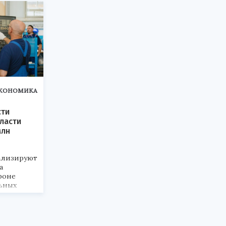
КОНОМИКА
ти
ласти
млн
уализируют
а
фоне
ьных