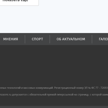
МНЕНИЯ
СПОРТ
ОБ АКТУАЛЬНОМ
ГАЛЕ
ных технологий и массовых коммуникаций. Регистрационный номер ЭЛ № ФС 77 - 72693 
zasmi.ru допускается с обязательной прямой гиперссылкой на страницу, с которой за