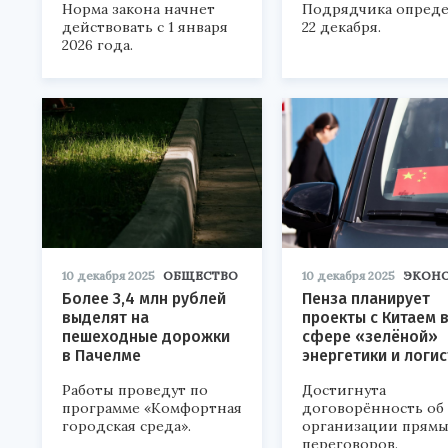
Норма закона начнет
Подрядчика опред
действовать с 1 января
22 декабря.
2026 года.
10 декабря 2025
ОБЩЕСТВО
10 декабря 2025
ЭКОН
Более 3,4 млн рублей
Пенза планирует
выделят на
проекты с Китаем 
пешеходные дорожки
сфере «зелёной»
в Пачелме
энергетики и логи
Работы проведут по
Достигнута
программе «Комфортная
договорённость об
городская среда».
организации прямы
переговоров.