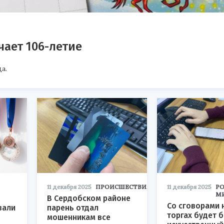
ает 106-летие
а.
11 декабря 2025
ПРОИСШЕСТВИЯ
11 декабря 2025
РО
М
В Сердобском районе
Со сговорами 
вали
парень отдал
торгах будет 
мошенникам все