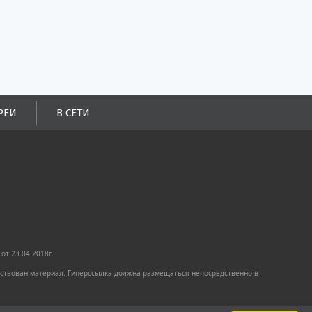
РЕИ
В СЕТИ
от 23.04.2018г.
имствован материал. Гиперссылка должна размещаться непосредственно в