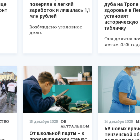
ице
поверила в легкий
дуба на Тропе
онт
заработок и лишилась 1,1
здоровья в Пе
млн рублей
установят
историческую
Возбуждено уголовное
табличку
дело.
Она должна по
летом 2026 года
СТВО
15 декабря 2025
ОБ
14 декабря 2025
М
АКТУАЛЬНОМ
48 новых врач
От школьной парты – к
Пензенской об
промышленному станку: