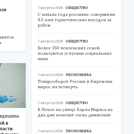
7 августа 2026
ОБЩЕСТВО
нзе
С начала года россияне совершили
9,5 млн туристических поездок за
рубеж
явится
7 августа 2026
ОБЩЕСТВО
.
Более 350 пензенских семей
пользуются услугами социальных
нянь
7 августа 2026
ЭКОНОМИКА
Товарооборот России и Киргизии
вырос на четверть
7 августа 2026
ОБЩЕСТВО
В Пензе на улице Карла Маркса на
два дня изменят схему движения
ЕДИЦИНА
ей в
ласти
7 августа 2026
ЭКОНОМИКА