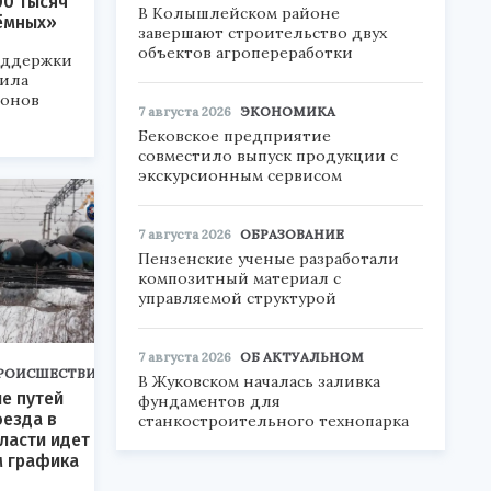
00 тысяч
В Колышлейском районе
ёмных»
завершают строительство двух
объектов агропереработки
оддержки
вила
ионов
7 августа 2026
ЭКОНОМИКА
Бековское предприятие
совместило выпуск продукции с
экскурсионным сервисом
7 августа 2026
ОБРАЗОВАНИЕ
Пензенские ученые разработали
композитный материал с
управляемой структурой
7 августа 2026
ОБ АКТУАЛЬНОМ
РОИСШЕСТВИЯ
В Жуковском началась заливка
е путей
фундаментов для
оезда в
станкостроительного технопарка
ласти идет
м графика