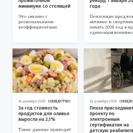
прожиточном
рекорд 1 января 2
минимуме со столицей
года
Это связано с
Пензенцам предло
региональными
активно и спортив
коэффициентами.
начать 2026 год в кр
единомышленнико
14 декабря 2025
ОБЩЕСТВО
14 декабря 2025
ОБЩЕ
За год стоимость
Пенза присоединит
продуктов для оливье
проекту по
выросла на 2,1%
электронным
сертификатам на
Такие данные приводят
детскую реабилит