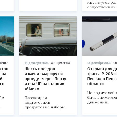
институтов раз
общественных
организаций, а
самих граждан.
СТВО
13 декабря 2025
ОБЩЕСТВО
13 декабря 2025
О
ктов
Шесть поездов
Открыта для 
 на
изменят маршрут и
трасса Р-208 
ой
проедут через Пензу
Пенза» в Пенз
 в
из-за ЧП на станции
области
«Чаис»
Но водителей 
быть внимател
ём
Пассажирам
движении.
подготовили
.
продуктовые наборы.