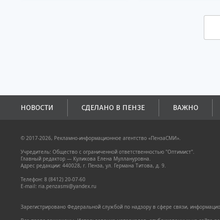
НОВОСТИ
СДЕЛАНО В ПЕНЗЕ
ВАЖНО
© 2017-2026, Рекламно-информационное агентство «ПензаСМИ».
Учредитель: Общество с ограниченной ответственностью "Оптимист".
Главный редактор — Куликова Елена Муллануровна.
Адрес редакции: 440028, г. Пенза, ул. Германа Титова, д. 9.
Телефон: 8 (8412) 20-07-60
E-mail: ria.penzasmi@yandex.ru
Зарегистрировано Федеральной службой по надзору в сфере связи, информацион