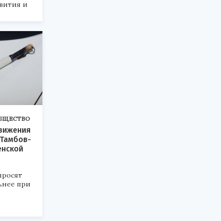
вития и
 также
БЩЕСТВО
движения
«Тамбов-
енской
просят
ьнее при