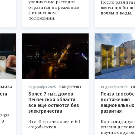
увеличение расходов
После разлива 
отразится на реальном
взяты пробы во
финансовом
почвы и воды.
положении.
ОМИКА
13 декабря 2025
ОБЩЕСТВО
13 декабря 2025
О
сти
Более 7 тыс. домов
Пенза способс
Пензенской области
достижению
все еще остаются без
национальных
электричества
развития
 2025
 9
Это 31 тыс человек и 60
Консолидирую
соцобьектов.
усилия деловы
научных кругов