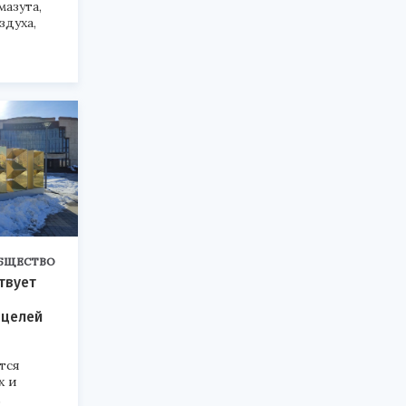
мазута,
здуха,
БЩЕСТВО
твует
 целей
тся
х и
,