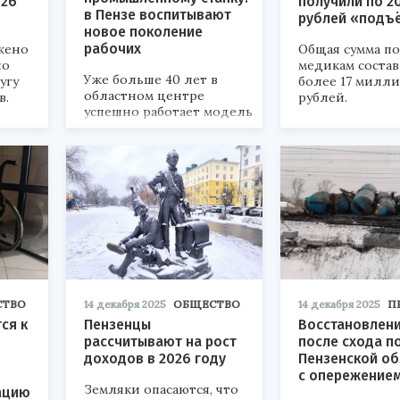
026
получили по 2
в Пензе воспитывают
рублей «подъ
новое поколение
рабочих
жено
Общая сумма п
но
медикам соста
Уже больше 40 лет в
угу
более 17 милл
областном центре
в.
рублей.
успешно работает модель
ранней профориентации.
СТВО
14 декабря 2025
ОБЩЕСТВО
14 декабря 2025
П
ся к
Пензенцы
Восстановлени
рассчитывают на рост
после схода п
доходов в 2026 году
Пензенской об
с опережение
Земляки опасаются, что
ацию