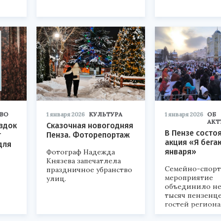
ВО
1 января 2026
КУЛЬТУРА
1 января 2026
ОБ
АКТ
здок
Сказочная новогодняя
В Пензе состо
т
Пенза. Фоторепортаж
акция «Я бега
для
января»
Фотограф Надежда
Князева запечатлела
Семейно-спор
праздничное убранство
мероприятие
улиц.
объединило не
тысяч пензенце
гостей региона