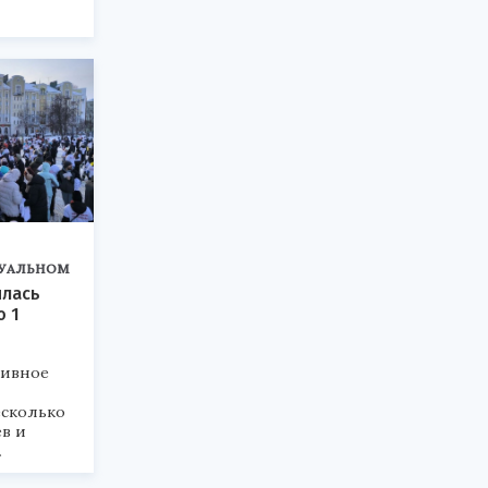
УАЛЬНОМ
ялась
ю 1
тивное
сколько
в и
.