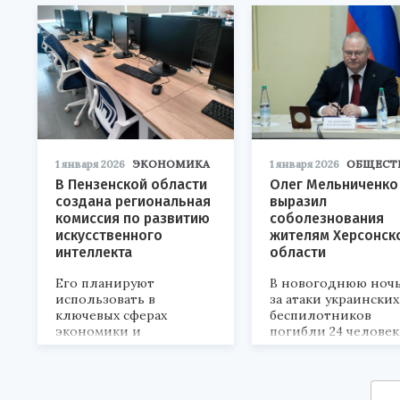
1 января 2026
ЭКОНОМИКА
1 января 2026
ОБЩЕСТ
В Пензенской области
Олег Мельниченко
создана региональная
выразил
комиссия по развитию
соболезнования
искусственного
жителям Херсонск
интеллекта
области
Его планируют
В новогоднюю ночь
использовать в
за атаки украинских
ключевых сферах
беспилотников
экономики и
погибли 24 человек
социальной жизни
региона.