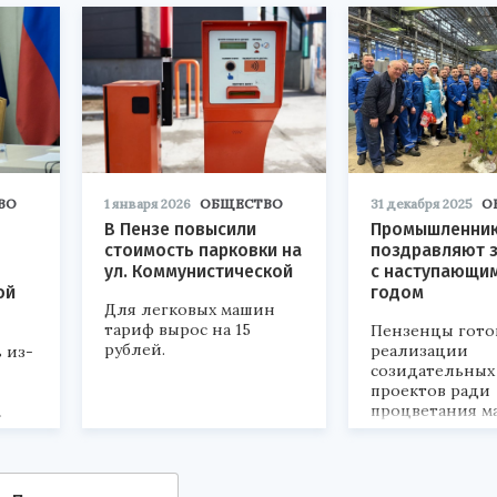
ВО
1 января 2026
ОБЩЕСТВО
31 декабря 2025
О
В Пензе повысили
Промышленни
стоимость парковки на
поздравляют 
ул. Коммунистической
с наступающи
ой
годом
Для легковых машин
тариф вырос на 15
Пензенцы гото
рублей.
реализации
 из-
созидательных
проектов ради
процветания м
.
родины и вели
России.