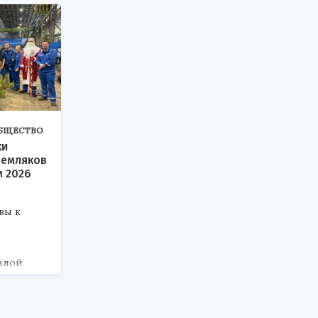
БЩЕСТВО
ки
земляков
м 2026
вы к
алой
кой