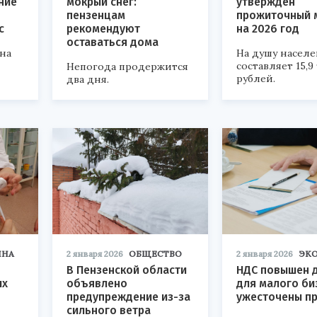
ние
мокрый снег:
утвержден
пензенцам
прожиточный 
с
рекомендуют
на 2026 год
оставаться дома
на
На душу населе
составляет 15,9 
Непогода продержится
рублей.
два дня.
ИНА
2 января 2026
ОБЩЕСТВО
2 января 2026
ЭК
В Пензенской области
НДС повышен д
ых
объявлено
для малого би
предупреждение из-за
ужесточены п
сильного ветра