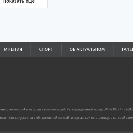
Показать еще
МНЕНИЯ
СПОРТ
ОБ АКТУАЛЬНОМ
ГАЛЕ
ных технологий и массовых коммуникаций. Регистрационный номер ЭЛ № ФС 77 - 72693 
zasmi.ru допускается с обязательной прямой гиперссылкой на страницу, с которой за