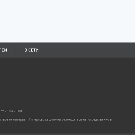
РЕИ
В СЕТИ
от 23.04.2018г.
имствован материал. Гиперссылка должна размещаться непосредственно в