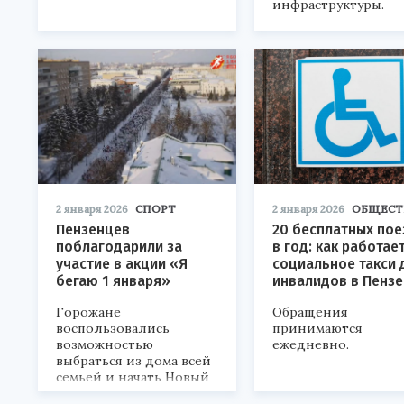
инфраструктуры.
2 января 2026
СПОРТ
2 января 2026
ОБЩЕСТ
Пензенцев
20 бесплатных пое
поблагодарили за
в год: как работае
участие в акции «Я
социальное такси 
бегаю 1 января»
инвалидов в Пензе
Горожане
Обращения
воспользовались
принимаются
возможностью
ежедневно.
выбраться из дома всей
семьей и начать Новый
год осознанно.