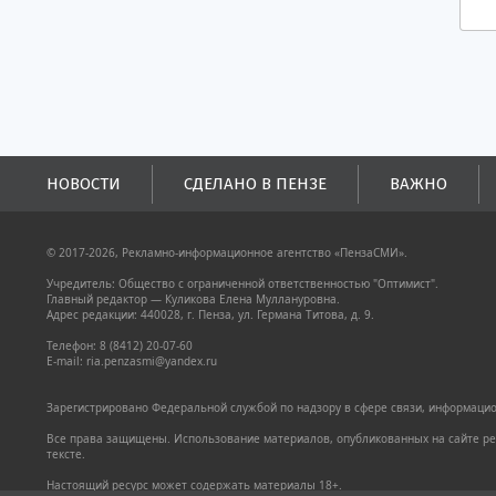
НОВОСТИ
СДЕЛАНО В ПЕНЗЕ
ВАЖНО
© 2017-2026, Рекламно-информационное агентство «ПензаСМИ».
Учредитель: Общество с ограниченной ответственностью "Оптимист".
Главный редактор — Куликова Елена Муллануровна.
Адрес редакции: 440028, г. Пенза, ул. Германа Титова, д. 9.
Телефон: 8 (8412) 20-07-60
E-mail: ria.penzasmi@yandex.ru
Зарегистрировано Федеральной службой по надзору в сфере связи, информацион
Все права защищены. Использование материалов, опубликованных на сайте pen
тексте.
Настоящий ресурс может содержать материалы 18+.