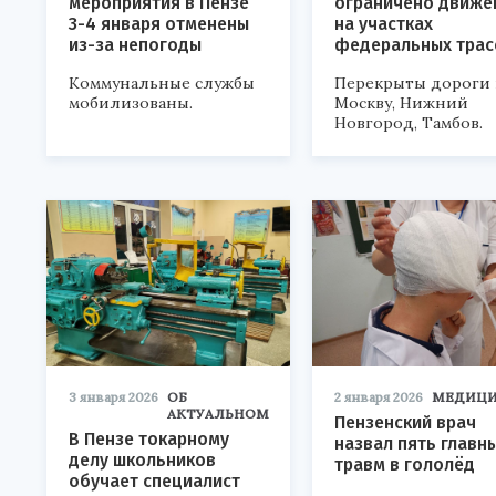
мероприятия в Пензе
ограничено движе
3-4 января отменены
на участках
из-за непогоды
федеральных трас
Коммунальные службы
Перекрыты дороги 
мобилизованы.
Москву, Нижний
Новгород, Тамбов.
3 января 2026
ОБ
2 января 2026
МЕДИЦ
АКТУАЛЬНОМ
Пензенский врач
В Пензе токарному
назвал пять главн
делу школьников
травм в гололёд
обучает специалист