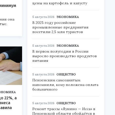
цены на картофель и капусту
минимум
5 августа 2026
ЭКОНОМИКА
ния она
В 2025 году российские
тыс.
промышленные предприятия
посетили 2,5 млн туристов
5 августа 2026
ЭКОНОМИКА
В первом полугодии в России
выросло производство продуктов
питания
5 августа 2026
ОБЩЕСТВО
Пензенским самозанятым
напомнили, кому положена оплата
больничного
ОНОМИКА
о 22%, а
знеса
5 августа 2026
ОБЩЕСТВО
равила
Ремонт трассы «Лунино — Исса» в
Пензенской области обойдётся в