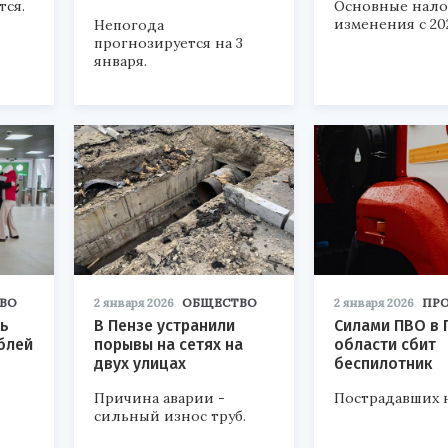
тся.
Основные нало
изменения с 202
Непогода
прогнозируется на 3
января.
ВО
2 января 2026
ОБЩЕСТВО
2 января 2026
ПР
ть
В Пензе устранили
Силами ПВО в 
ублей
порывы на сетях на
области сбит
двух улицах
беспилотник
Причина аварии -
Пострадавших 
сильный износ труб.