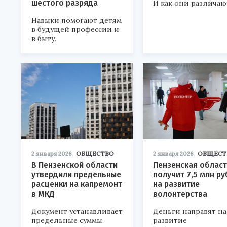
шестого разряда
И как они различаю
Навыки помогают детям
в будущей профессии и
в быту.
2 января 2026
ОБЩЕСТВО
2 января 2026
ОБЩЕСТ
В Пензенской области
Пензенская облас
утвердили предельные
получит 7,5 млн р
расценки на капремонт
на развитие
в МКД
волонтерства
Документ устанавливает
Деньги направят на
предельные суммы.
развитие