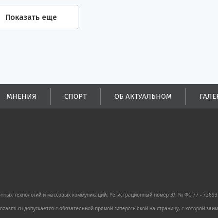
Показать еще
МНЕНИЯ
СПОРТ
ОБ АКТУАЛЬНОМ
ГАЛЕ
ных технологий и массовых коммуникаций. Регистрационный номер ЭЛ № ФС 77 - 72693 
zasmi.ru допускается с обязательной прямой гиперссылкой на страницу, с которой за