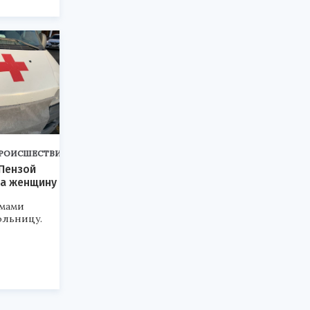
РОИСШЕСТВИЯ
 Пензой
ла женщину
вмами
ольницу.