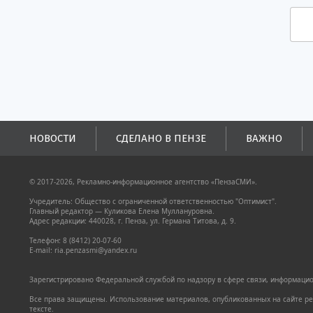
НОВОСТИ
СДЕЛАНО В ПЕНЗЕ
ВАЖНО
© 2017-2026, Рекламно-информационное агентство «ПензаСМИ».
Учредитель: Общество с ограниченной ответственностью "Оптимист".
Главный редактор — Куликова Елена Муллануровна.
Адрес редакции: 440028, г. Пенза, ул. Германа Титова, д. 9.
Телефон: 8 (8412) 20-07-60
E-mail: ria.penzasmi@yandex.ru
Зарегистрировано Федеральной службой по надзору в сфере связи, информацион
Все права защищены. Использование материалов, опубликованных на сайте pen
тексте.