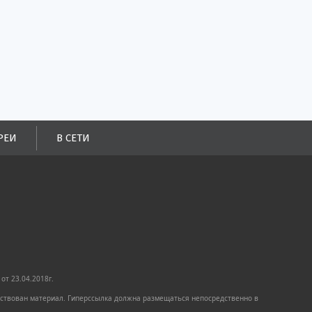
РЕИ
В СЕТИ
от 23.04.2018г.
имствован материал. Гиперссылка должна размещаться непосредственно в