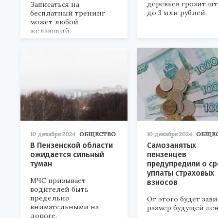
деревьев грозит ш
Записаться на
до 3 млн рублей.
бесплатный тренинг
может любой
желающий.
10 декабря 2024
ОБЩЕСТВО
10 декабря 2024
ОБЩЕ
В Пензенской области
Самозанятых
ожидается сильный
пензенцев
туман
предупредили о ср
уплаты страховых
МЧС призывает
взносов
водителей быть
предельно
От этого будет зави
внимательными на
размер будущей пен
дороге.