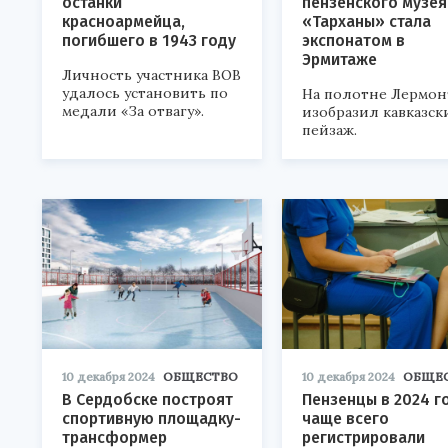
останки
пензенского музея
красноармейца,
«Тарханы» стала
погибшего в 1943 году
экспонатом в
Эрмитаже
Личность участника ВОВ
удалось установить по
На полотне Лермон
медали «За отвагу».
изобразил кавказск
пейзаж.
10 декабря 2024
ОБЩЕСТВО
10 декабря 2024
ОБЩЕ
В Сердобске построят
Пензенцы в 2024 г
спортивную площадку-
чаще всего
трансформер
регистрировали