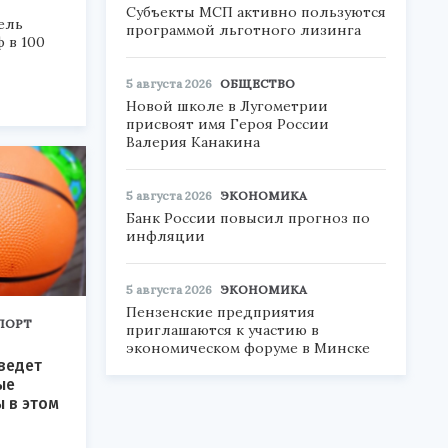
Субъекты МСП активно пользуются
ель
программой льготного лизинга
 в 100
5 августа 2026
ОБЩЕСТВО
Новой школе в Лугометрии
присвоят имя Героя России
Валерия Канакина
5 августа 2026
ЭКОНОМИКА
Банк России повысил прогноз по
инфляции
5 августа 2026
ЭКОНОМИКА
Пензенские предприятия
ПОРТ
приглашаются к участию в
экономическом форуме в Минске
ведет
ые
 в этом