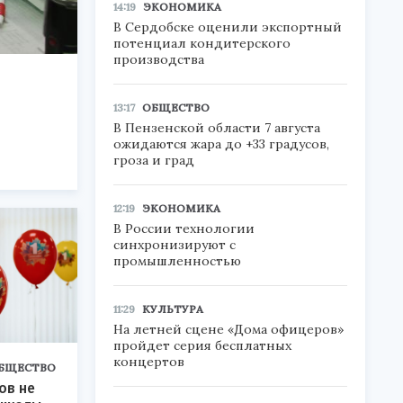
14:19
ЭКОНОМИКА
В Сердобске оценили экспортный
потенциал кондитерского
производства
13:17
ОБЩЕСТВО
В Пензенской области 7 августа
ожидаются жара до +33 градусов,
гроза и град
12:19
ЭКОНОМИКА
В России технологии
синхронизируют с
промышленностью
11:29
КУЛЬТУРА
На летней сцене «Дома офицеров»
пройдет серия бесплатных
концертов
БЩЕСТВО
ов не