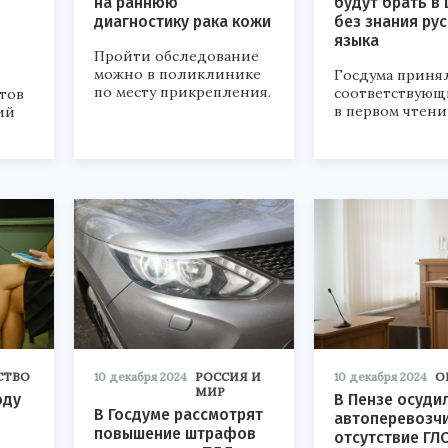
на раннюю
будут брать в
диагностику рака кожи
без знания ру
языка
Пройти обследование
можно в поликлинике
Госдума приня
по месту прикрепления.
соответствующ
тов
в первом чтени
ий
СТВО
10 декабря 2024
РОССИЯ И
10 декабря 2024
О
МИР
оду
В Пензе осуди
В Госдуме рассмотрят
автоперевозчи
повышение штрафов
отсутствие ГЛ