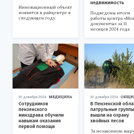
недвижимость
Инновационный объект
появится в райцентре в
Подведены итоги
следующем году.
работы центра «Мо
документы» за 11
месяцев 2024 года.
10 декабря 2024
МЕДИЦИНА
10 декабря 2024
ОБЩЕ
Сотрудников
В Пензенской обла
пензенского
патрульные групп
минздрава обучили
вышли на охрану
навыкам оказания
хвойных лесов
первой помощи
За незаконную выру