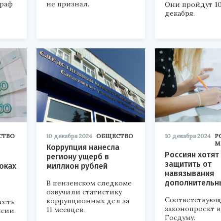
траф
не признал.
Они пройдут 10
декабря.
СТВО
10 декабря 2024
ОБЩЕСТВО
10 декабря 2024
Р
М
Коррупция нанесла
Россиян хотят
региону ущерб в
защитить от
оках
миллион рублей
навязывания
дополнительны
В пензенском следкоме
озвучили статистику
Соответствую
коррупционных дел за
сеть
законопроект в
11 месяцев.
сии.
Госдуму.