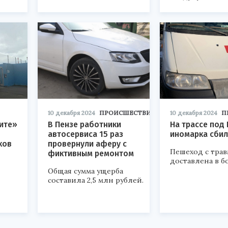
10 декабря 2024
ПРОИСШЕСТВИЯ
10 декабря 2024
П
ите»
В Пензе работники
На трассе под
автосервиса 15 раз
иномарка сби
ков
провернули аферу с
Пешеход с тра
фиктивным ремонтом
доставлена в б
Общая сумма ущерба
составила 2,5 млн рублей.