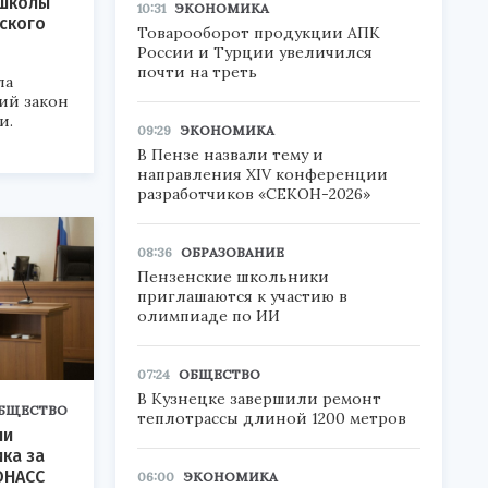
 школы
10:31
ЭКОНОМИКА
сского
Товарооборот продукции АПК
России и Турции увеличился
почти на треть
ла
ий закон
и.
09:29
ЭКОНОМИКА
В Пензе назвали тему и
направления XIV конференции
разработчиков «СЕКОН-2026»
08:36
ОБРАЗОВАНИЕ
Пензенские школьники
приглашаются к участию в
олимпиаде по ИИ
07:24
ОБЩЕСТВО
В Кузнецке завершили ремонт
БЩЕСТВО
теплотрассы длиной 1200 метров
ли
ка за
ОНАСС
06:00
ЭКОНОМИКА