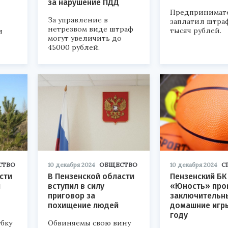
за нарушение ПДД
Предпринимат
За управление в
заплатил штраф
нетрезвом виде штраф
тысяч рублей.
и
могут увеличить до
45000 рублей.
СТВО
10 декабря 2024
ОБЩЕСТВО
10 декабря 2024
С
сти
В Пензенской области
Пензенский БК
ы
вступил в силу
«Юность» про
приговор за
заключительн
похищение людей
домашние игры
году
бку
Обвиняемы свою вину